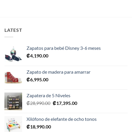
LATEST
Zapatos para bebé Disney 3-6 meses
₡
4,190.00
Zapato de madera para amarrar
₡
6,995.00
Zapatera de 5 Niveles
El
El
₡
28,990.00
₡
17,395.00
precio
precio
original
actual
Xilófono de elefante de ocho tonos
era:
es:
₡
18,990.00
₡28,990.00.
₡17,395.00.