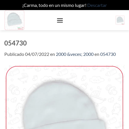
¡Carma, todo en un mismo lugar!
Descartar
Saltar
al
contenido
054730
Publicado
04/07/2022
en
2000 &veces; 2000
en
054730