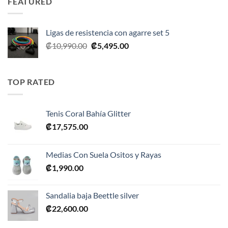
FEATURED
₡35,990.00.
₡17,995.00.
Ligas de resistencia con agarre set 5
El
El
₡
10,990.00
₡
5,495.00
precio
precio
original
actual
era:
es:
TOP RATED
₡10,990.00.
₡5,495.00.
Tenis Coral Bahía Glitter
₡
17,575.00
Medias Con Suela Ositos y Rayas
₡
1,990.00
Sandalia baja Beettle silver
₡
22,600.00