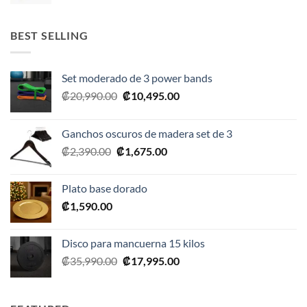
BEST SELLING
Set moderado de 3 power bands
El
El
₡
20,990.00
₡
10,495.00
precio
precio
original
actual
Ganchos oscuros de madera set de 3
era:
es:
El
El
₡
2,390.00
₡
1,675.00
₡20,990.00.
₡10,495.00.
precio
precio
original
actual
Plato base dorado
era:
es:
₡
1,590.00
₡2,390.00.
₡1,675.00.
Disco para mancuerna 15 kilos
El
El
₡
35,990.00
₡
17,995.00
precio
precio
original
actual
era:
es: