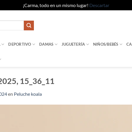
¡Carma, todo en un mismo lugar!
Descartar
A
DEPORTIVO
DAMAS
JUGUETERÍA
NIÑOS/BEBÉS
CA
2025, 15_36_11
1024
en
Peluche koala