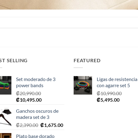
ST SELLING
FEATURED
Set moderado de 3
Ligas de resistencia
power bands
con agarre set 5
₡
20,990.00
₡
10,990.00
El
El
El
El
₡
10,495.00
₡
5,495.00
precio
precio
precio
precio
Ganchos oscuros de
original
actual
original
actual
madera set de 3
era:
es:
era:
es:
El
El
₡
2,390.00
₡
1,675.00
₡20,990.00.
₡10,495.00.
₡10,990.00.
₡5,495.0
precio
precio
Plato base dorado
original
actual