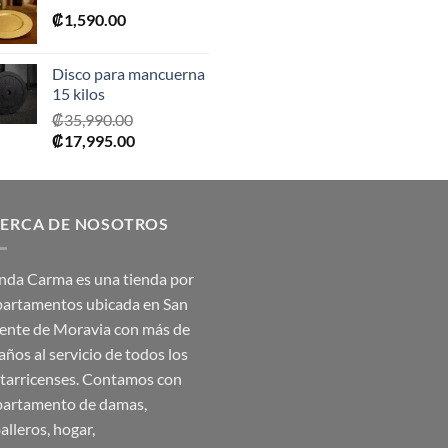
₡
1,590.00
era:
es:
₡2,390.00.
₡1,675.00.
Disco para mancuerna
15 kilos
₡
35,990.00
El
El
₡
17,995.00
precio
precio
original
actual
era:
es:
ERCA DE NOSOTROS
₡35,990.00.
₡17,995.00.
nda Carma es una tienda por
artamentos ubicada en San
ente de Moravia con más de
años al servicio de todos los
tarricenses. Contamos con
artamento de damas,
alleros, hogar,