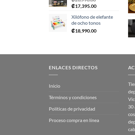
El
El
₡
17,395.00
precio
precio
Xilófono de elefante
original
actual
de ocho tonos
era:
es:
₡
18,990.00
₡28,990.00.
₡17,395.00.
ENLACES DIRECTOS
AC
Tie
Inicio
dep
Términos y condiciones
Vic
30 
Políticas de privacidad
cos
Proceso compra en línea
dep
cab