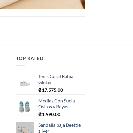
TOP RATED
Tenis Coral Bahía
Glitter
₡
17,575.00
Medias Con Suela
Ositos y Rayas
₡
1,990.00
0.
Sandalia baja Beettle
silver