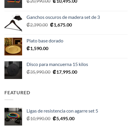
El
El
₡
20,990.00
₡
10,495.00
precio
precio
original
actual
Ganchos oscuros de madera set de 3
era:
es:
El
El
₡
2,390.00
₡
1,675.00
₡20,990.00.
₡10,495.00.
precio
precio
original
actual
Plato base dorado
era:
es:
₡
1,590.00
₡2,390.00.
₡1,675.00.
Disco para mancuerna 15 kilos
El
El
₡
35,990.00
₡
17,995.00
precio
precio
original
actual
era:
es:
FEATURED
₡35,990.00.
₡17,995.00.
Ligas de resistencia con agarre set 5
El
El
₡
10,990.00
₡
5,495.00
precio
precio
original
actual