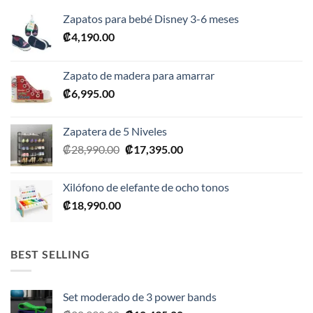
Zapatos para bebé Disney 3-6 meses
₡
4,190.00
Zapato de madera para amarrar
₡
6,995.00
Zapatera de 5 Niveles
El
El
₡
28,990.00
₡
17,395.00
precio
precio
original
actual
Xilófono de elefante de ocho tonos
era:
es:
₡
18,990.00
₡28,990.00.
₡17,395.00.
BEST SELLING
Set moderado de 3 power bands