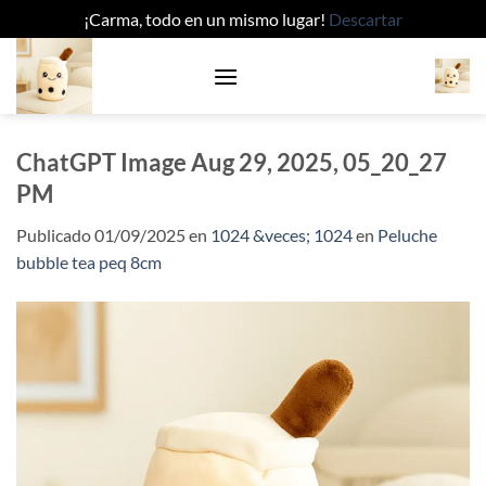
¡Carma, todo en un mismo lugar!
Descartar
Saltar
al
contenido
ChatGPT Image Aug 29, 2025, 05_20_27
PM
Publicado
01/09/2025
en
1024 &veces; 1024
en
Peluche
bubble tea peq 8cm