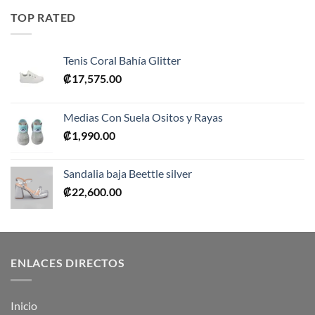
era:
es:
TOP RATED
₡10,990.00.
₡5,495.00.
Tenis Coral Bahía Glitter
₡
17,575.00
Medias Con Suela Ositos y Rayas
₡
1,990.00
Sandalia baja Beettle silver
₡
22,600.00
ENLACES DIRECTOS
Inicio