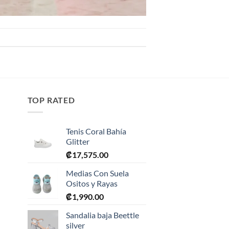
TOP RATED
Tenis Coral Bahía
Glitter
₡
17,575.00
Medias Con Suela
Ositos y Rayas
₡
1,990.00
0.
Sandalia baja Beettle
silver