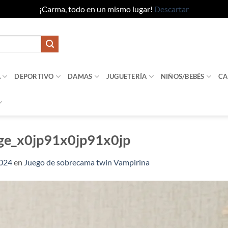
¡Carma, todo en un mismo lugar!
Descartar
A
DEPORTIVO
DAMAS
JUGUETERÍA
NIÑOS/BEBÉS
CA
ge_x0jp91x0jp91x0jp
1024
en
Juego de sobrecama twin Vampirina