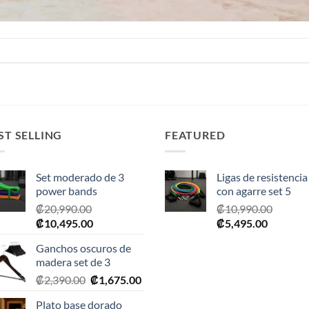
ST SELLING
FEATURED
Set moderado de 3
Ligas de resistencia
power bands
con agarre set 5
₡
20,990.00
₡
10,990.00
El
El
El
El
₡
10,495.00
₡
5,495.00
precio
precio
precio
precio
Ganchos oscuros de
original
actual
original
actual
madera set de 3
era:
es:
era:
es:
El
El
₡
2,390.00
₡
1,675.00
₡20,990.00.
₡10,495.00.
₡10,990.00.
₡5,495.0
precio
precio
Plato base dorado
original
actual