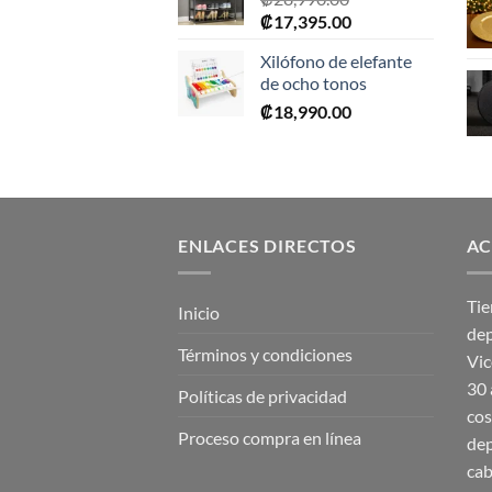
El
El
₡
17,395.00
precio
precio
Xilófono de elefante
original
actual
de ocho tonos
era:
es:
₡
18,990.00
₡28,990.00.
₡17,395.00.
ENLACES DIRECTOS
AC
Tie
Inicio
dep
Términos y condiciones
Vic
30 
Políticas de privacidad
cos
Proceso compra en línea
dep
cab