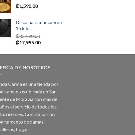
₡
1,590.00
era:
es:
₡2,390.00.
₡1,675.00.
Disco para mancuerna
15 kilos
₡
35,990.00
El
El
₡
17,995.00
precio
precio
original
actual
era:
es:
ERCA DE NOSOTROS
₡35,990.00.
₡17,995.00.
nda Carma es una tienda por
artamentos ubicada en San
ente de Moravia con más de
años al servicio de todos los
tarricenses. Contamos con
artamento de damas,
alleros, hogar,