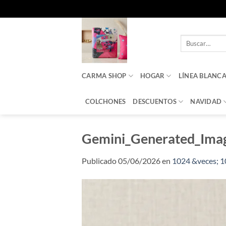
Saltar
al
Buscar
contenido
por:
CARMA SHOP
HOGAR
LÍNEA BLANC
COLCHONES
DESCUENTOS
NAVIDAD
Gemini_Generated_Ima
Publicado
05/06/2026
en
1024 &veces; 