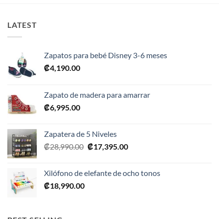
LATEST
Zapatos para bebé Disney 3-6 meses
₡
4,190.00
Zapato de madera para amarrar
₡
6,995.00
Zapatera de 5 Niveles
El
El
₡
28,990.00
₡
17,395.00
precio
precio
original
actual
Xilófono de elefante de ocho tonos
era:
es:
₡
18,990.00
₡28,990.00.
₡17,395.00.