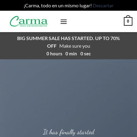
¡Carma, todo en un mismo lugar!
Descartar
Saltar
0
al
contenido
BIG SUMMER SALE HAS STARTED. UP TO 70%
OFF
Make sure you
0
hours
0
min
0
sec
It has finally started