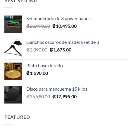
BEST SELLING
Set moderado de 3 power bands
El
El
₡
20,990.00
₡
10,495.00
precio
precio
original
actual
Ganchos oscuros de madera set de 3
era:
es:
El
El
₡
2,390.00
₡
1,675.00
₡20,990.00.
₡10,495.00.
precio
precio
original
actual
Plato base dorado
era:
es:
₡
1,590.00
₡2,390.00.
₡1,675.00.
Disco para mancuerna 15 kilos
El
El
₡
35,990.00
₡
17,995.00
precio
precio
original
actual
era:
es:
FEATURED
₡35,990.00.
₡17,995.00.