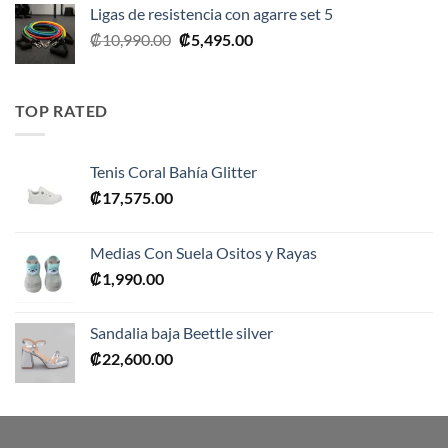
Ligas de resistencia con agarre set 5
El
El
₡
10,990.00
₡
5,495.00
precio
precio
original
actual
era:
es:
TOP RATED
₡10,990.00.
₡5,495.00.
Tenis Coral Bahía Glitter
₡
17,575.00
Medias Con Suela Ositos y Rayas
₡
1,990.00
Sandalia baja Beettle silver
₡
22,600.00