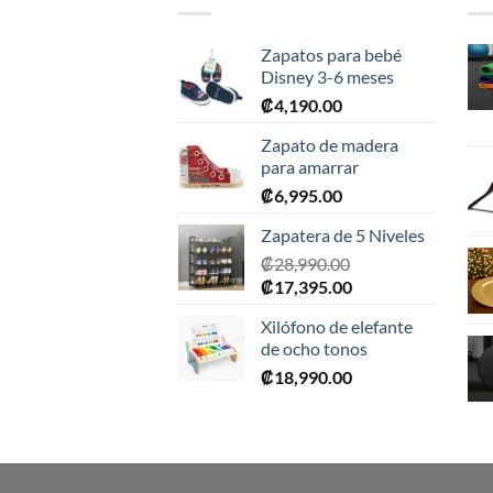
Zapatos para bebé
Disney 3-6 meses
₡
4,190.00
Zapato de madera
para amarrar
₡
6,995.00
Zapatera de 5 Niveles
₡
28,990.00
El
El
₡
17,395.00
precio
precio
Xilófono de elefante
original
actual
de ocho tonos
era:
es:
₡
18,990.00
₡28,990.00.
₡17,395.00.