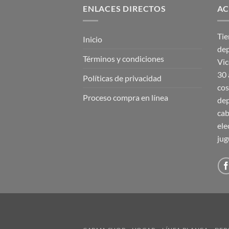
ENLACES DIRECTOS
AC
Tie
Inicio
dep
Términos y condiciones
Vic
30 
Políticas de privacidad
cos
Proceso compra en línea
dep
cab
ele
jug