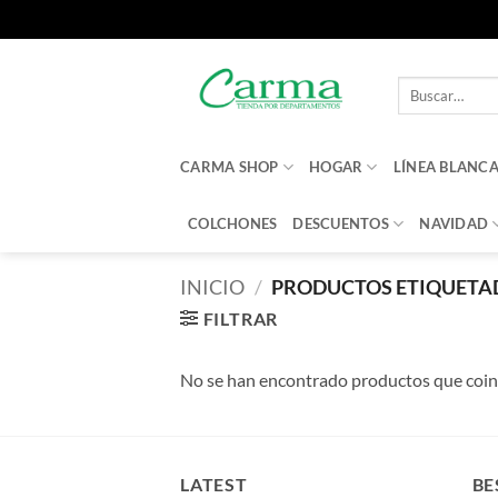
Saltar
al
Buscar
contenido
por:
CARMA SHOP
HOGAR
LÍNEA BLANC
COLCHONES
DESCUENTOS
NAVIDAD
INICIO
/
PRODUCTOS ETIQUETA
FILTRAR
No se han encontrado productos que coinc
LATEST
BE