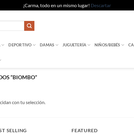
¡Carma, todo en un mismo lugar!
Descartar
A
DEPORTIVO
DAMAS
JUGUETERÍA
NIÑOS/BEBÉS
CA
DOS “BIOMBO”
idan con tu selección.
ST SELLING
FEATURED