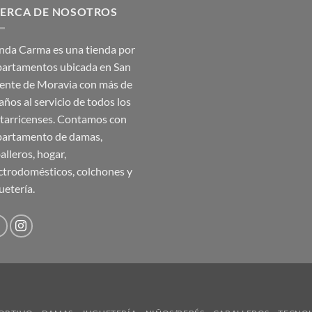
ERCA DE NOSOTROS
₡35,990.00.
₡17,995.00.
nda Carma es una tienda por
artamentos ubicada en San
ente de Moravia con más de
años al servicio de todos los
tarricenses. Contamos con
artamento de damas,
alleros, hogar,
ctrodomésticos, colchones y
uetería.