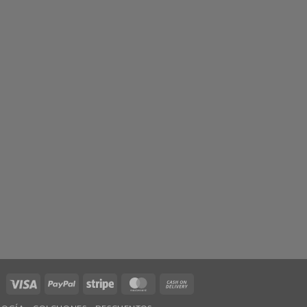
Visa
PayPal
Stripe
MasterCard
Cash
On