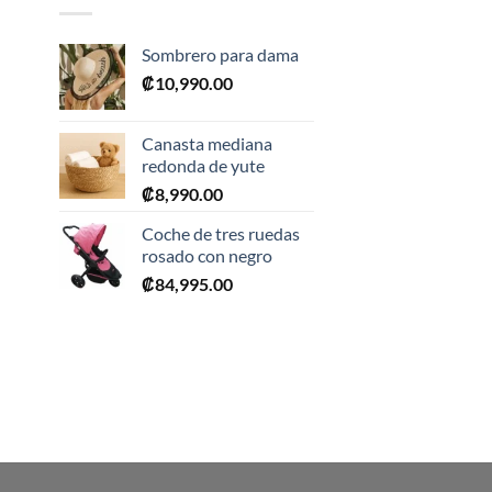
Sombrero para dama
₡
10,990.00
Canasta mediana
redonda de yute
₡
8,990.00
0.
Coche de tres ruedas
rosado con negro
₡
84,995.00