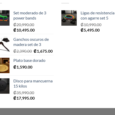
Set moderado de 3
Ligas de resistencia
power bands
con agarre set 5
₡
20,990.00
₡
10,990.00
El
El
El
El
₡
10,495.00
₡
5,495.00
precio
precio
precio
precio
Ganchos oscuros de
original
actual
original
actual
madera set de 3
era:
es:
era:
es:
El
El
₡
2,390.00
₡
1,675.00
₡20,990.00.
₡10,495.00.
₡10,990.00.
₡5,495.0
precio
precio
Plato base dorado
original
actual
₡
1,590.00
era:
es:
₡2,390.00.
₡1,675.00.
Disco para mancuerna
15 kilos
₡
35,990.00
El
El
₡
17,995.00
precio
precio
original
actual
era:
es: