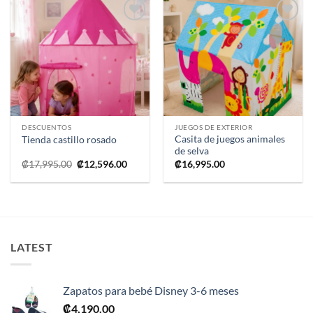
Añadir
Añadir
a la
a la
lista de
lista de
deseos
deseos
DESCUENTOS
JUEGOS DE EXTERIOR
Casita de juegos animales
Tienda castillo rosado
de selva
El
El
₡
17,995.00
₡
12,596.00
₡
16,995.00
precio
precio
original
actual
era:
es:
₡17,995.00.
₡12,596.00.
LATEST
Zapatos para bebé Disney 3-6 meses
₡
4,190.00