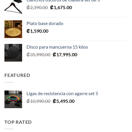
era:
es:
El
El
₡
2,390.00
₡
1,675.00
₡20,990.00.
₡10,495.00.
precio
precio
original
actual
Plato base dorado
era:
es:
₡
1,590.00
₡2,390.00.
₡1,675.00.
Disco para mancuerna 15 kilos
El
El
₡
35,990.00
₡
17,995.00
precio
precio
original
actual
era:
es:
FEATURED
₡35,990.00.
₡17,995.00.
Ligas de resistencia con agarre set 5
El
El
₡
10,990.00
₡
5,495.00
precio
precio
original
actual
era:
es:
TOP RATED
₡10,990.00.
₡5,495.00.