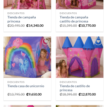
DESCUENTOS
DESCUENTOS
Tienda de campaña
Tienda de campaña
princesa
castillo de princesa
El
El
El
El
₡
20,495.00
₡
14,340.00
₡
15,395.00
₡
10,770.00
precio
precio
precio
precio
original
actual
original
actual
era:
es:
era:
es:
₡20,495.00.
₡14,340.00.
₡15,395.00.
₡10,770
Añadir
Añadir
a la
a la
lista de
lista de
deseos
deseos
DESCUENTOS
DESCUENTOS
Tienda de castillo de
Tienda casa de unicornio
princesa
El
El
El
El
₡
13,795.00
₡
9,650.00
₡
18,395.00
₡
12,870.00
precio
precio
precio
precio
original
actual
original
actual
era:
es:
era:
es:
₡13,795.00.
₡9,650.00.
₡18,395.00.
₡12,870