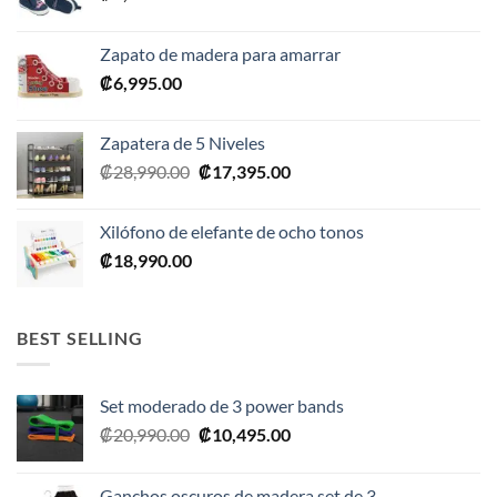
Zapato de madera para amarrar
₡
6,995.00
Zapatera de 5 Niveles
El
El
₡
28,990.00
₡
17,395.00
precio
precio
original
actual
Xilófono de elefante de ocho tonos
era:
es:
₡
18,990.00
₡28,990.00.
₡17,395.00.
BEST SELLING
Set moderado de 3 power bands
El
El
₡
20,990.00
₡
10,495.00
precio
precio
original
actual
Ganchos oscuros de madera set de 3