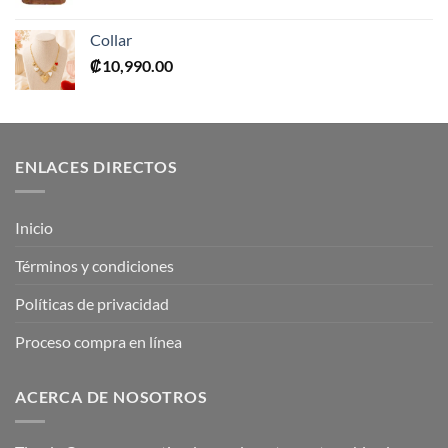
precio
precio
original
actual
Collar
era:
es:
₡
10,990.00
₡10,990.00.
₡7,695.00.
ENLACES DIRECTOS
Inicio
Términos y condiciones
Políticas de privacidad
Proceso compra en línea
ACERCA DE NOSOTROS