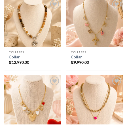
Añadir
Añadir
a la
a la
lista de
lista de
deseos
deseos
COLLARES
COLLARES
Collar
Collar
₡
12,990.00
₡
9,990.00
Añadir
Añadir
a la
a la
lista de
lista de
deseos
deseos