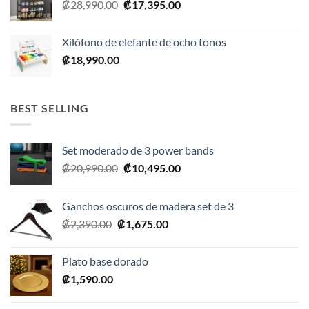
El
El
₡
28,990.00
₡
17,395.00
precio
precio
original
actual
Xilófono de elefante de ocho tonos
era:
es:
₡
18,990.00
₡28,990.00.
₡17,395.00.
BEST SELLING
Set moderado de 3 power bands
El
El
₡
20,990.00
₡
10,495.00
precio
precio
original
actual
Ganchos oscuros de madera set de 3
era:
es:
El
El
₡
2,390.00
₡
1,675.00
₡20,990.00.
₡10,495.00.
precio
precio
original
actual
Plato base dorado
era:
es:
₡
1,590.00
₡2,390.00.
₡1,675.00.