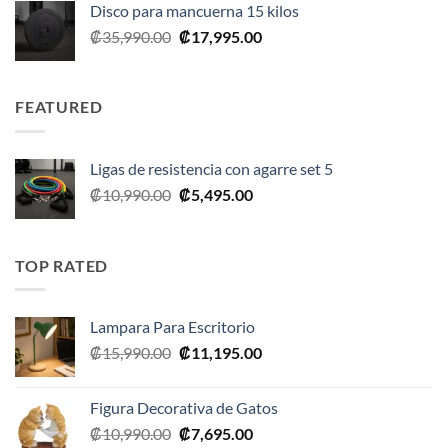
Disco para mancuerna 15 kilos
El
El
₡
35,990.00
₡
17,995.00
precio
precio
original
actual
era:
es:
FEATURED
₡35,990.00.
₡17,995.00.
Ligas de resistencia con agarre set 5
El
El
₡
10,990.00
₡
5,495.00
precio
precio
original
actual
era:
es:
TOP RATED
₡10,990.00.
₡5,495.00.
Lampara Para Escritorio
El
El
₡
15,990.00
₡
11,195.00
precio
precio
original
actual
Figura Decorativa de Gatos
era:
es:
El
El
₡
10,990.00
₡
7,695.00
₡15,990.00.
₡11,195.00.