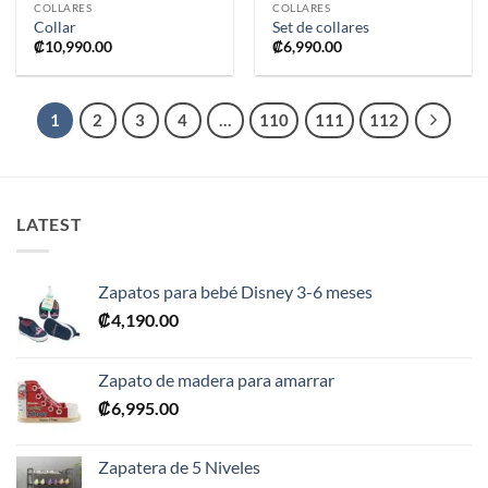
COLLARES
COLLARES
Collar
Set de collares
₡
10,990.00
₡
6,990.00
1
2
3
4
…
110
111
112
LATEST
Zapatos para bebé Disney 3-6 meses
₡
4,190.00
Zapato de madera para amarrar
₡
6,995.00
Zapatera de 5 Niveles