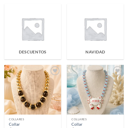
DESCUENTOS
NAVIDAD
Añadir
Añadir
a la
a la
lista de
lista de
deseos
deseos
COLLARES
COLLARES
Collar
Collar