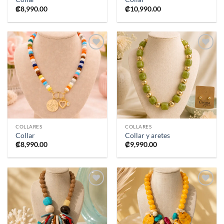
₡
8,990.00
₡
10,990.00
Añadir
Añadir
a la
a la
lista de
lista de
deseos
deseos
COLLARES
COLLARES
Collar
Collar y aretes
₡
8,990.00
₡
9,990.00
Añadir
Añadir
a la
a la
lista de
lista de
deseos
deseos