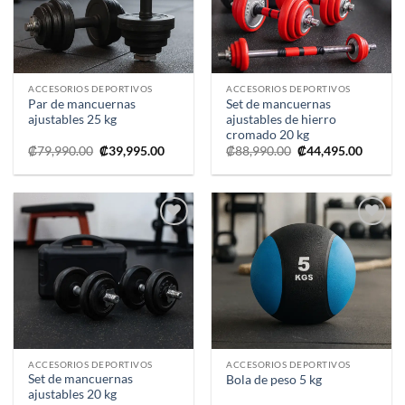
ACCESORIOS DEPORTIVOS
ACCESORIOS DEPORTIVOS
Par de mancuernas
Set de mancuernas
ajustables 25 kg
ajustables de hierro
cromado 20 kg
El
El
El
El
₡
79,990.00
₡
39,995.00
₡
88,990.00
₡
44,495.00
precio
precio
precio
precio
original
actual
original
actual
era:
es:
era:
es:
₡79,990.00.
₡39,995.00.
₡88,990.00.
₡44,495
Añadir
Añadir
a la
a la
lista de
lista de
deseos
deseos
ACCESORIOS DEPORTIVOS
ACCESORIOS DEPORTIVOS
Set de mancuernas
Bola de peso 5 kg
ajustables 20 kg