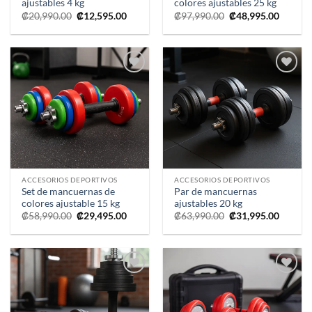
ajustables 4 kg
colores ajustables 25 kg
El
El
El
El
₡
20,990.00
₡
12,595.00
₡
97,990.00
₡
48,995.00
precio
precio
precio
precio
original
actual
original
actual
era:
es:
era:
es:
₡20,990.00.
₡12,595.00.
₡97,990.00.
₡48,995
Añadir
Añadir
a la
a la
lista de
lista de
deseos
deseos
ACCESORIOS DEPORTIVOS
ACCESORIOS DEPORTIVOS
Set de mancuernas de
Par de mancuernas
colores ajustable 15 kg
ajustables 20 kg
El
El
El
El
₡
58,990.00
₡
29,495.00
₡
63,990.00
₡
31,995.00
precio
precio
precio
precio
original
actual
original
actual
era:
es:
era:
es:
₡58,990.00.
₡29,495.00.
₡63,990.00.
₡31,995
Añadir
Añadir
a la
a la
lista de
lista de
deseos
deseos