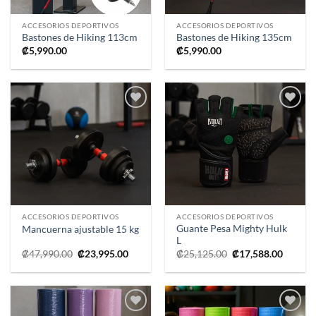
ACCESORIOS DEPORTIVOS
ACCESORIOS DEPORTIVOS
Bastones de Hiking 113cm
Bastones de Hiking 135cm
₡
5,990.00
₡
5,990.00
Añadir
Añadir
a la
a la
lista de
lista de
deseos
deseos
ACCESORIOS DEPORTIVOS
ACCESORIOS DEPORTIVOS
Guante Pesa Mighty Hulk
Mancuerna ajustable 15 kg
L
El
El
El
El
₡
47,990.00
₡
23,995.00
₡
25,125.00
₡
17,588.00
precio
precio
precio
precio
original
actual
original
actual
era:
es:
era:
es:
₡47,990.00.
₡23,995.00.
₡25,125.00.
₡17,588