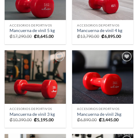
ACCESORIOS DEPORTIVOS
ACCESORIOS DEPORTIVOS
Mancuerna de vinil 5 kg
Mancuerna de vinil 4 kg
El
El
El
El
₡
17,290.00
₡
8,645.00
₡
13,790.00
₡
6,895.00
precio
precio
precio
precio
original
actual
original
actual
era:
es:
era:
es:
₡17,290.00.
₡8,645.00.
₡13,790.00.
₡6,895.0
Añadir
Añadir
a la
a la
lista de
lista de
deseos
deseos
ACCESORIOS DEPORTIVOS
ACCESORIOS DEPORTIVOS
Mancuerna de vinil 3 kg
Mancuerna de vinil 2kg
El
El
El
El
₡
10,390.00
₡
5,195.00
₡
6,890.00
₡
3,445.00
precio
precio
precio
precio
original
actual
original
actual
era:
es:
era:
es:
₡10,390.00.
₡5,195.00.
₡6,890.00.
₡3,445.00