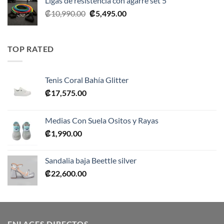
Ligas de resistencia con agarre set 5
El
El
₡
10,990.00
₡
5,495.00
precio
precio
original
actual
era:
es:
TOP RATED
₡10,990.00.
₡5,495.00.
Tenis Coral Bahía Glitter
₡
17,575.00
Medias Con Suela Ositos y Rayas
₡
1,990.00
Sandalia baja Beettle silver
₡
22,600.00
ENLACES DIRECTOS