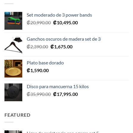
Set moderado de 3 power bands
El
El
₡
20,990.00
₡
10,495.00
precio
precio
original
actual
Ganchos oscuros de madera set de 3
era:
es:
El
El
₡
2,390.00
₡
1,675.00
₡20,990.00.
₡10,495.00.
precio
precio
original
actual
Plato base dorado
era:
es:
₡
1,590.00
₡2,390.00.
₡1,675.00.
Disco para mancuerna 15 kilos
El
El
₡
35,990.00
₡
17,995.00
precio
precio
original
actual
era:
es:
FEATURED
₡35,990.00.
₡17,995.00.