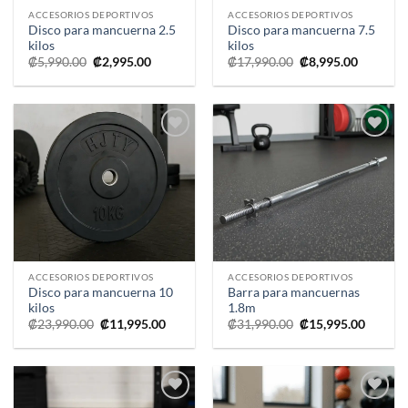
ACCESORIOS DEPORTIVOS
ACCESORIOS DEPORTIVOS
Disco para mancuerna 2.5
Disco para mancuerna 7.5
kilos
kilos
El
El
El
El
₡
5,990.00
₡
2,995.00
₡
17,990.00
₡
8,995.00
precio
precio
precio
precio
original
actual
original
actual
era:
es:
era:
es:
₡5,990.00.
₡2,995.00.
₡17,990.00.
₡8,995.0
Añadir
Añadir
a la
a la
lista de
lista de
deseos
deseos
ACCESORIOS DEPORTIVOS
ACCESORIOS DEPORTIVOS
Disco para mancuerna 10
Barra para mancuernas
kilos
1.8m
El
El
El
El
₡
23,990.00
₡
11,995.00
₡
31,990.00
₡
15,995.00
precio
precio
precio
precio
original
actual
original
actual
era:
es:
era:
es:
₡23,990.00.
₡11,995.00.
₡31,990.00.
₡15,995