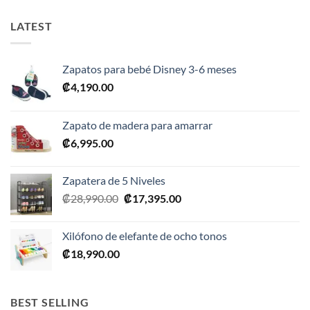
LATEST
Zapatos para bebé Disney 3-6 meses
₡
4,190.00
Zapato de madera para amarrar
₡
6,995.00
Zapatera de 5 Niveles
El
El
₡
28,990.00
₡
17,395.00
precio
precio
original
actual
Xilófono de elefante de ocho tonos
era:
es:
₡
18,990.00
₡28,990.00.
₡17,395.00.
BEST SELLING