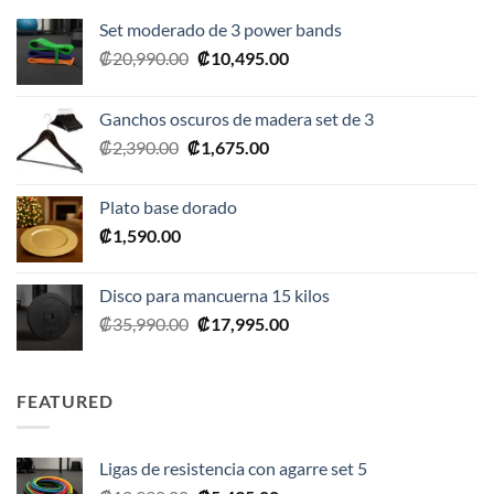
Set moderado de 3 power bands
El
El
₡
20,990.00
₡
10,495.00
precio
precio
original
actual
Ganchos oscuros de madera set de 3
era:
es:
El
El
₡
2,390.00
₡
1,675.00
₡20,990.00.
₡10,495.00.
precio
precio
original
actual
Plato base dorado
era:
es:
₡
1,590.00
₡2,390.00.
₡1,675.00.
Disco para mancuerna 15 kilos
El
El
₡
35,990.00
₡
17,995.00
precio
precio
original
actual
era:
es:
FEATURED
₡35,990.00.
₡17,995.00.
Ligas de resistencia con agarre set 5