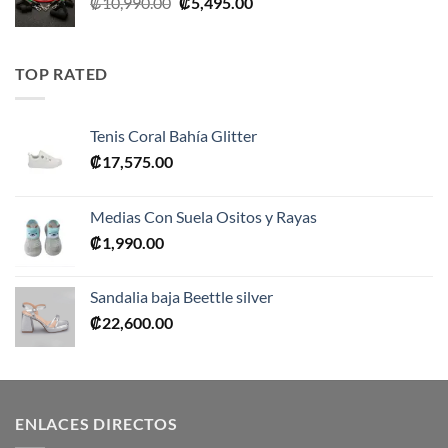
El
El
₡
10,990.00
₡
5,495.00
precio
precio
original
actual
era:
es:
TOP RATED
₡10,990.00.
₡5,495.00.
Tenis Coral Bahía Glitter
₡
17,575.00
Medias Con Suela Ositos y Rayas
₡
1,990.00
Sandalia baja Beettle silver
₡
22,600.00
ENLACES DIRECTOS