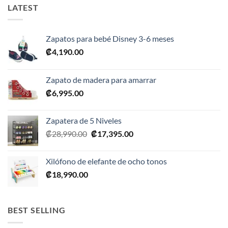
LATEST
Zapatos para bebé Disney 3-6 meses
₡
4,190.00
Zapato de madera para amarrar
₡
6,995.00
Zapatera de 5 Niveles
El
El
₡
28,990.00
₡
17,395.00
precio
precio
original
actual
Xilófono de elefante de ocho tonos
era:
es:
₡
18,990.00
₡28,990.00.
₡17,395.00.
BEST SELLING