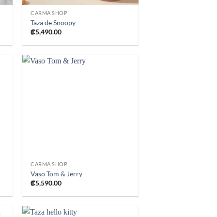
CARMA SHOP
Taza de Snoopy
₡
5,490.00
ir
Añadir
a
a la
 de
lista de
os
deseos
+
CARMA SHOP
Vaso Tom & Jerry
₡
5,590.00