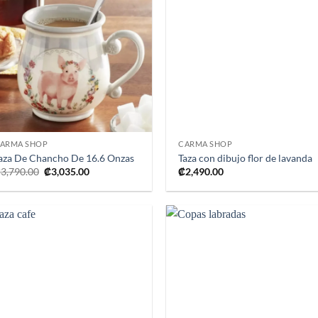
Añadir
Añad
a la
a l
lista de
lista
deseos
dese
+
+
ARMA SHOP
CARMA SHOP
aza De Chancho De 16.6 Onzas
Taza con dibujo flor de lavanda
El
El
₡
3,790.00
₡
3,035.00
₡
2,490.00
precio
precio
original
actual
era:
es:
₡3,790.00.
₡3,035.00.
Añadir
Añad
a la
a l
lista de
lista
deseos
dese