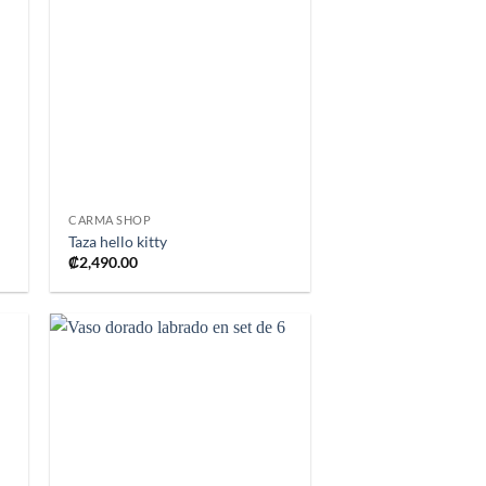
ir
Añadir
a
a la
 de
lista de
os
deseos
+
CARMA SHOP
Taza hello kitty
₡
2,490.00
ir
Añadir
a
a la
 de
lista de
os
deseos