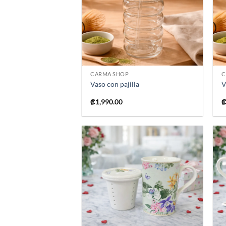
lista de
deseos
+
CARMA SHOP
C
Vaso con pajilla
V
₡
1,990.00
Añadir
a la
lista de
deseos
+