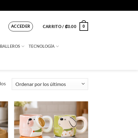
ACCEDER
0
CARRITO /
₡
0.00
BALLEROS
TECNOLOGÍA
Ordenado
dos
por
los
últimos
ir
Añadir
a
a la
 de
lista de
os
deseos