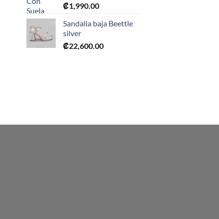
₡
1,990.00
0.
Sandalia baja Beettle
silver
₡
22,600.00