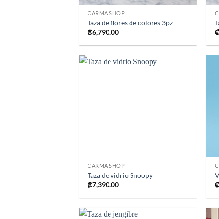
CARMA SHOP
C
Taza de flores de colores 3pz
T
₡
6,790.00
Añadir
a la
lista de
deseos
+
CARMA SHOP
C
Taza de vidrio Snoopy
V
₡
7,390.00