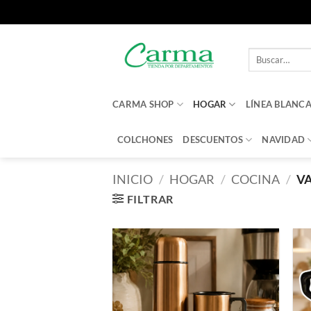
Saltar
al
Buscar
contenido
por:
CARMA SHOP
HOGAR
LÍNEA BLANC
COLCHONES
DESCUENTOS
NAVIDAD
INICIO
/
HOGAR
/
COCINA
/
VA
FILTRAR
Añadir
a la
lista de
deseos