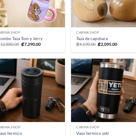
+
+
ARMA SHOP
CARMA SHOP
ombo Taza Tom y Jerry
Taza de capybara
El
El
El
El
₡
12,880.00
₡
7,290.00
₡
4,190.00
₡
2,095.00
precio
precio
precio
precio
original
actual
original
actual
era:
es:
era:
es:
₡12,880.00.
₡7,290.00.
₡4,190.00.
₡2,095.00
Añadir
Añad
a la
a l
lista de
lista
deseos
dese
+
+
ARMA SHOP
CARMA SHOP
aso termico
Vaso termico yeti