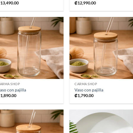
₡
13,490.00
₡
12,990.00
Añadir
Añad
a la
a l
lista de
lista
deseos
dese
+
+
ARMA SHOP
CARMA SHOP
aso con pajilla
Vaso con pajilla
₡
1,890.00
₡
1,790.00
Añadir
Añad
a la
a l