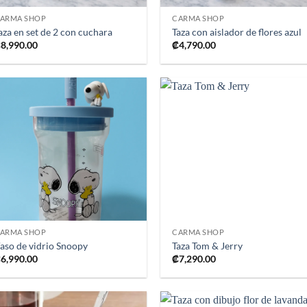
ARMA SHOP
CARMA SHOP
aza en set de 2 con cuchara
Taza con aislador de flores azul
₡
8,990.00
₡
4,790.00
Añadir
Añad
a la
a l
lista de
lista
deseos
dese
+
+
ARMA SHOP
CARMA SHOP
aso de vidrio Snoopy
Taza Tom & Jerry
₡
6,990.00
₡
7,290.00