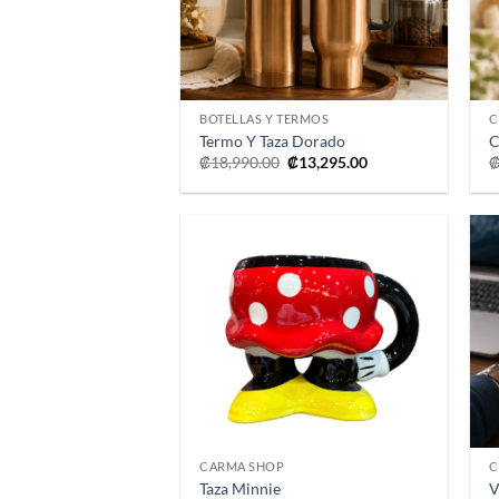
+
BOTELLAS Y TERMOS
C
Termo Y Taza Dorado
C
El
El
₡
18,990.00
₡
13,295.00
precio
precio
original
actual
era:
es:
₡18,990.00.
₡13,295.00.
Añadir
a la
lista de
deseos
+
CARMA SHOP
C
Taza Minnie
V