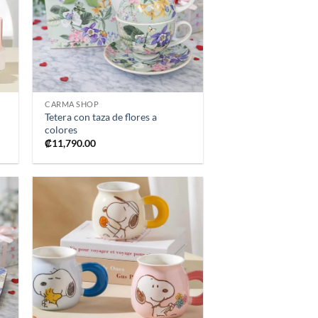
 de
lista de
os
deseos
+
CARMA SHOP
Tetera con taza de flores a
colores
₡
11,790.00
ir
Añadir
a
a la
 de
lista de
os
deseos
+