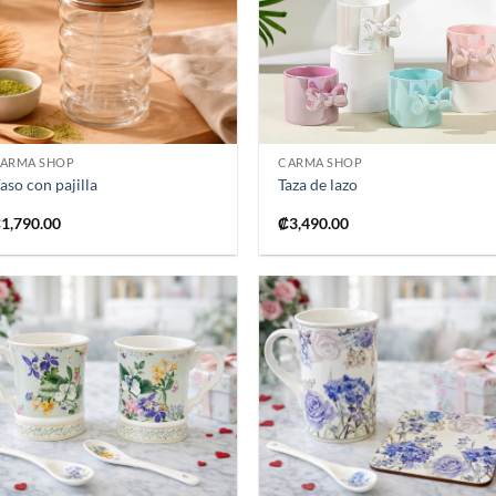
lista de
lista
deseos
dese
+
+
ARMA SHOP
CARMA SHOP
aso con pajilla
Taza de lazo
₡
1,790.00
₡
3,490.00
Añadir
Añad
a la
a l
lista de
lista
deseos
dese
+
+