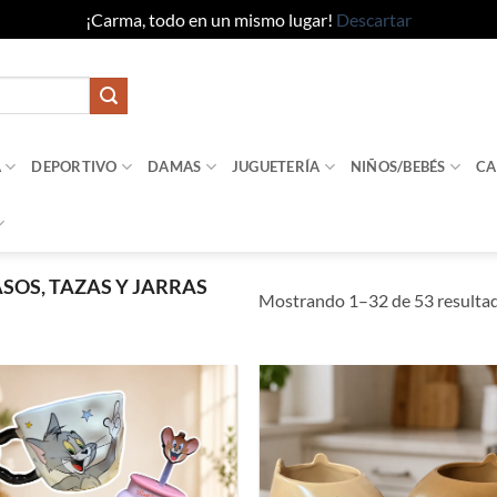
¡Carma, todo en un mismo lugar!
Descartar
A
DEPORTIVO
DAMAS
JUGUETERÍA
NIÑOS/BEBÉS
CA
SOS, TAZAS Y JARRAS
Mostrando 1–32 de 53 resulta
Añadir
Añad
a la
a l
lista de
lista
deseos
dese