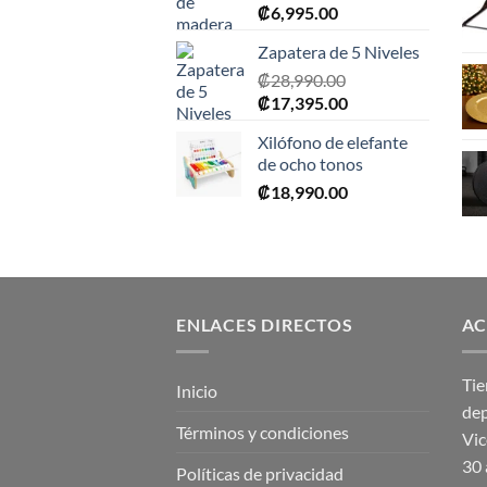
₡
6,995.00
Zapatera de 5 Niveles
₡
28,990.00
El
El
₡
17,395.00
precio
precio
Xilófono de elefante
original
actual
de ocho tonos
era:
es:
₡
18,990.00
₡28,990.00.
₡17,395.00.
ENLACES DIRECTOS
AC
Tie
Inicio
dep
Términos y condiciones
Vic
30 
Políticas de privacidad