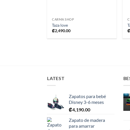
+
CARMA SHOP
C
Taza love
T
₡
2,490.00
LATEST
BE
Zapatos para bebé
Disney 3-6 meses
₡
4,190.00
Zapato de madera
para amarrar