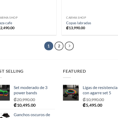
+
+
ARMA SHOP
CARMA SHOP
aza cafe
Copas labradas
₡
2,490.00
₡
13,990.00
1
2
ST SELLING
FEATURED
Set moderado de 3
Ligas de resistencia
power bands
con agarre set 5
₡
20,990.00
₡
10,990.00
El
El
El
El
₡
10,495.00
₡
5,495.00
precio
precio
precio
precio
Ganchos oscuros de
original
actual
original
actual