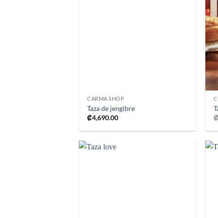
Añadir
a la
lista de
deseos
+
CARMA SHOP
C
Taza de jengibre
T
₡
4,690.00
Añadir
a la
lista de
deseos