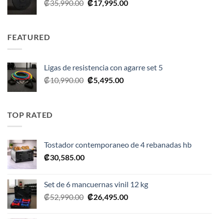
El
El
₡
35,990.00
₡
17,995.00
precio
precio
original
actual
era:
es:
FEATURED
₡35,990.00.
₡17,995.00.
Ligas de resistencia con agarre set 5
El
El
₡
10,990.00
₡
5,495.00
precio
precio
original
actual
era:
es:
TOP RATED
₡10,990.00.
₡5,495.00.
Tostador contemporaneo de 4 rebanadas hb
₡
30,585.00
Set de 6 mancuernas vinil 12 kg
El
El
₡
52,990.00
₡
26,495.00
precio
precio
original
actual