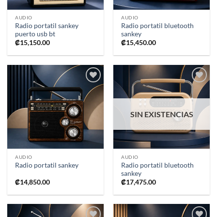
AUDIO
AUDIO
Radio portatil sankey
Radio portatil bluetooth
puerto usb bt
sankey
₡
15,150.00
₡
15,450.00
Añadir
Añadir
a la
a la
lista de
lista de
deseos
deseos
SIN EXISTENCIAS
AUDIO
AUDIO
Radio portatil bluetooth
Radio portatil sankey
sankey
₡
14,850.00
₡
17,475.00