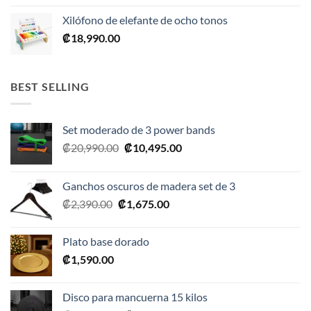
original
actual
Xilófono de elefante de ocho tonos
era:
es:
₡
18,990.00
₡28,990.00.
₡17,395.00.
BEST SELLING
Set moderado de 3 power bands
El
El
₡
20,990.00
₡
10,495.00
precio
precio
original
actual
Ganchos oscuros de madera set de 3
era:
es:
El
El
₡
2,390.00
₡
1,675.00
₡20,990.00.
₡10,495.00.
precio
precio
original
actual
Plato base dorado
era:
es:
₡
1,590.00
₡2,390.00.
₡1,675.00.
Disco para mancuerna 15 kilos