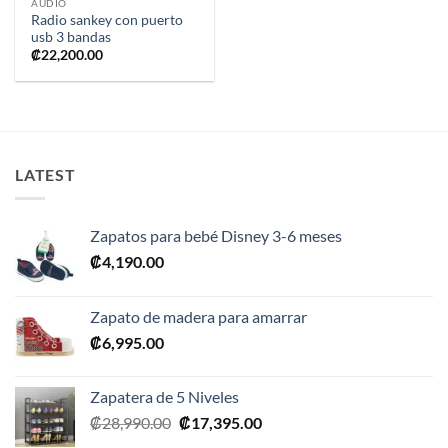
AUDIO
Radio sankey con puerto
usb 3 bandas
₡
22,200.00
LATEST
Zapatos para bebé Disney 3-6 meses
₡
4,190.00
Zapato de madera para amarrar
₡
6,995.00
Zapatera de 5 Niveles
El
El
₡
28,990.00
₡
17,395.00
precio
precio