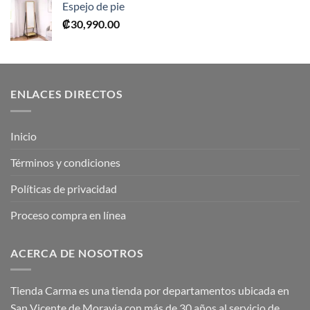
Espejo de pie
era:
es:
₡
30,990.00
₡52,990.00.
₡26,495.00.
ENLACES DIRECTOS
Inicio
Términos y condiciones
Políticas de privacidad
Proceso compra en línea
ACERCA DE NOSOTROS
Tienda Carma es una tienda por departamentos ubicada en
San Vicente de Moravia con más de 30 años al servicio de