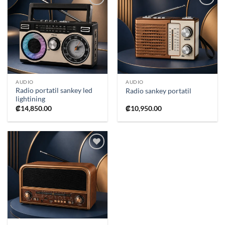
Añadir
Añadir
a la
a la
lista de
lista de
deseos
deseos
AUDIO
AUDIO
Radio portatil sankey led
Radio sankey portatil
lightining
₡
14,850.00
₡
10,950.00
Añadir
a la
lista de
deseos