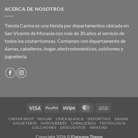
ACERCA DE NOSOTROS
Tienda Carma es una tienda por departamentos ubicada en
San Vicente de Moravia con más de 30 años al servicio de
todos los costarricenses. Contamos con departamento de
damas, caballeros, hogar, electrodomésticos, colchones y
juguetería.
Visa
PayPal
Stripe
MasterCard
Cash
On
CARMA SHOP
HOGAR
LÍNEA BLANCA
DEPORTIVO
DAMAS
Delivery
JUGUETERÍA
NIÑOS/BEBÉS
CABALLEROS
TECNOLOGÍA
COLCHONES
DESCUENTOS
NAVIDAD
Copyright 2026 ©
Flatsome Theme