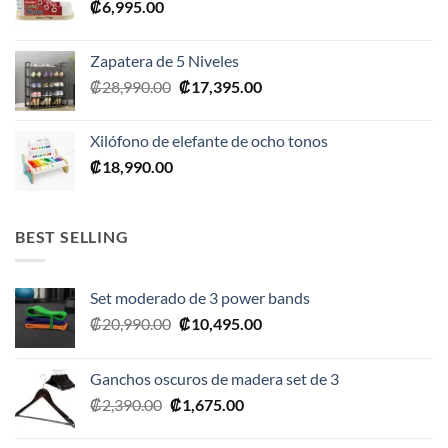
₡
6,995.00
Zapatera de 5 Niveles
El
El
₡
28,990.00
₡
17,395.00
precio
precio
original
actual
Xilófono de elefante de ocho tonos
era:
es:
₡
18,990.00
₡28,990.00.
₡17,395.00.
BEST SELLING
Set moderado de 3 power bands
El
El
₡
20,990.00
₡
10,495.00
precio
precio
original
actual
Ganchos oscuros de madera set de 3
era:
es:
El
El
₡
2,390.00
₡
1,675.00
₡20,990.00.
₡10,495.00.
precio
precio
original
actual