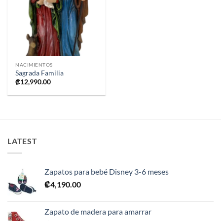
a la
lista de
deseos
NACIMIENTOS
Sagrada Familia
₡
12,990.00
LATEST
Zapatos para bebé Disney 3-6 meses
₡
4,190.00
Zapato de madera para amarrar