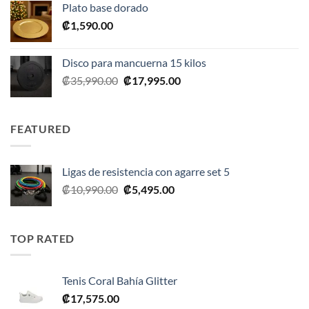
Plato base dorado
era:
es:
₡
1,590.00
₡2,390.00.
₡1,675.00.
Disco para mancuerna 15 kilos
El
El
₡
35,990.00
₡
17,995.00
precio
precio
original
actual
era:
es:
FEATURED
₡35,990.00.
₡17,995.00.
Ligas de resistencia con agarre set 5
El
El
₡
10,990.00
₡
5,495.00
precio
precio
original
actual
era:
es:
TOP RATED
₡10,990.00.
₡5,495.00.
Tenis Coral Bahía Glitter
₡
17,575.00