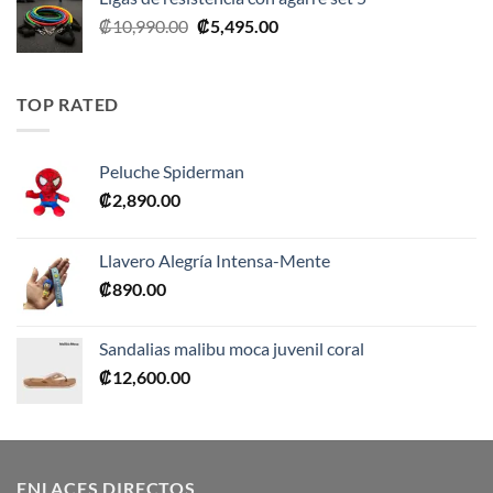
El
El
₡
10,990.00
₡
5,495.00
precio
precio
original
actual
era:
es:
TOP RATED
₡10,990.00.
₡5,495.00.
Peluche Spiderman
₡
2,890.00
Llavero Alegría Intensa-Mente
₡
890.00
Sandalias malibu moca juvenil coral
₡
12,600.00
ENLACES DIRECTOS