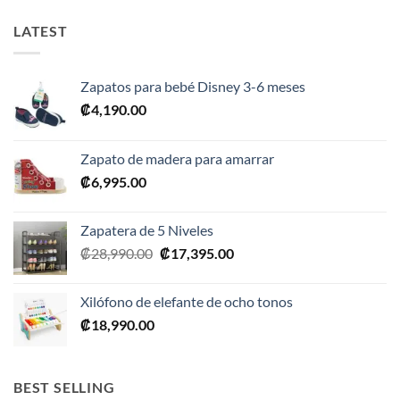
LATEST
Zapatos para bebé Disney 3-6 meses
₡
4,190.00
Zapato de madera para amarrar
₡
6,995.00
Zapatera de 5 Niveles
El
El
₡
28,990.00
₡
17,395.00
precio
precio
original
actual
Xilófono de elefante de ocho tonos
era:
es:
₡
18,990.00
₡28,990.00.
₡17,395.00.
BEST SELLING