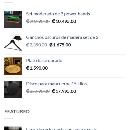
Set moderado de 3 power bands
El
El
₡
20,990.00
₡
10,495.00
precio
precio
original
actual
Ganchos oscuros de madera set de 3
era:
es:
El
El
₡
2,390.00
₡
1,675.00
₡20,990.00.
₡10,495.00.
precio
precio
original
actual
Plato base dorado
era:
es:
₡
1,590.00
₡2,390.00.
₡1,675.00.
Disco para mancuerna 15 kilos
El
El
₡
35,990.00
₡
17,995.00
precio
precio
original
actual
era:
es:
FEATURED
₡35,990.00.
₡17,995.00.
Ligas de resistencia con agarre set 5