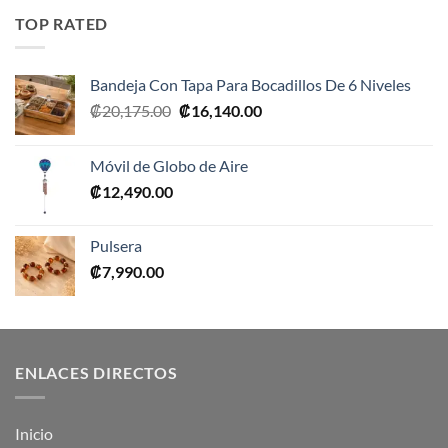
era:
es:
TOP RATED
₡10,990.00.
₡5,495.00.
Bandeja Con Tapa Para Bocadillos De 6 Niveles
El
El
₡
20,175.00
₡
16,140.00
precio
precio
original
actual
Móvil de Globo de Aire
era:
es:
₡
12,490.00
₡20,175.00.
₡16,140.00.
Pulsera
₡
7,990.00
ENLACES DIRECTOS
Inicio