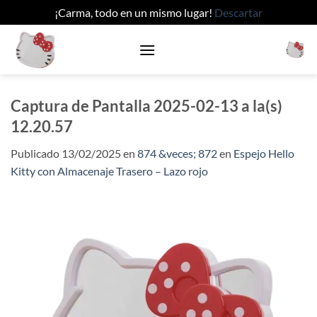
¡Carma, todo en un mismo lugar!
Descartar
Saltar
al
contenido
Captura de Pantalla 2025-02-13 a la(s)
12.20.57
Publicado
13/02/2025
en
874 &veces; 872
en
Espejo Hello
Kitty con Almacenaje Trasero – Lazo rojo