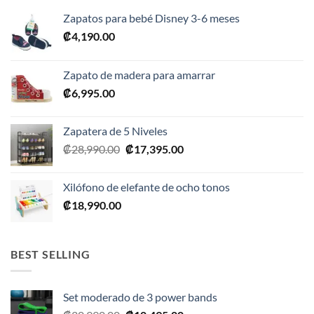
Zapatos para bebé Disney 3-6 meses
₡
4,190.00
Zapato de madera para amarrar
₡
6,995.00
Zapatera de 5 Niveles
El
El
₡
28,990.00
₡
17,395.00
precio
precio
original
actual
Xilófono de elefante de ocho tonos
era:
es:
₡
18,990.00
₡28,990.00.
₡17,395.00.
BEST SELLING
Set moderado de 3 power bands