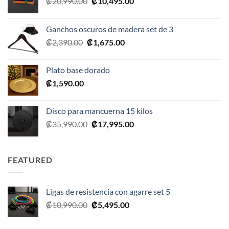
El
El
₡
20,990.00
₡
10,495.00
precio
precio
original
actual
Ganchos oscuros de madera set de 3
era:
es:
El
El
₡
2,390.00
₡
1,675.00
₡20,990.00.
₡10,495.00.
precio
precio
original
actual
Plato base dorado
era:
es:
₡
1,590.00
₡2,390.00.
₡1,675.00.
Disco para mancuerna 15 kilos
El
El
₡
35,990.00
₡
17,995.00
precio
precio
original
actual
era:
es:
FEATURED
₡35,990.00.
₡17,995.00.
Ligas de resistencia con agarre set 5
El
El
₡
10,990.00
₡
5,495.00
precio
precio
original
actual