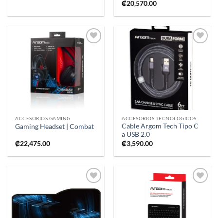
₡
20,570.00
Añadir
Añadir
a la
a la
lista de
lista de
deseos
deseos
ACCESORIOS GAMING
ACCESORIOS TECNOLÓGICOS
Cable Argom Tech Tipo C
Gaming Headset | Combat
a USB 2.0
₡
22,475.00
₡
3,590.00
Añadir
Añadir
a la
a la
lista de
lista de
deseos
deseos