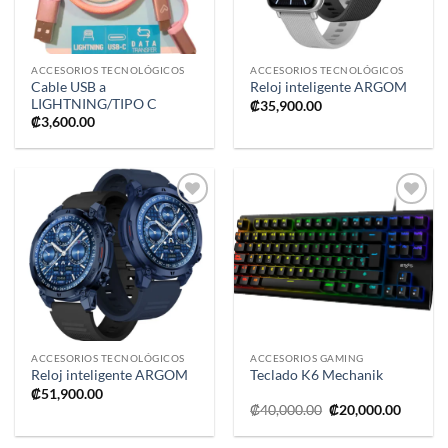
ACCESORIOS TECNOLÓGICOS
ACCESORIOS TECNOLÓGICOS
Cable USB a
Reloj inteligente ARGOM
LIGHTNING/TIPO C
₡
35,900.00
₡
3,600.00
Añadir
Añadir
a la
a la
lista de
lista de
deseos
deseos
ACCESORIOS TECNOLÓGICOS
ACCESORIOS GAMING
Reloj inteligente ARGOM
Teclado K6 Mechanik
₡
51,900.00
El
El
₡
40,000.00
₡
20,000.00
precio
precio
original
actual
era:
es: