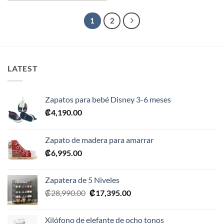
1
2
LATEST
Zapatos para bebé Disney 3-6 meses
₡
4,190.00
Zapato de madera para amarrar
₡
6,995.00
Zapatera de 5 Niveles
El
El
₡
28,990.00
₡
17,395.00
precio
precio
original
actual
Xilófono de elefante de ocho tonos
era:
es: