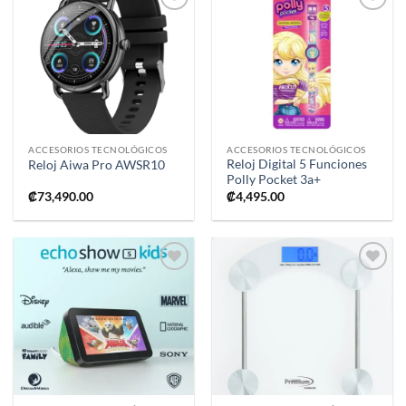
Añadir
Añadir
a la
a la
lista de
lista de
deseos
deseos
ACCESORIOS TECNOLÓGICOS
ACCESORIOS TECNOLÓGICOS
Reloj Digital 5 Funciones
Reloj Aiwa Pro AWSR10
Polly Pocket 3a+
₡
73,490.00
₡
4,495.00
Añadir
Añadir
a la
a la
lista de
lista de
deseos
deseos