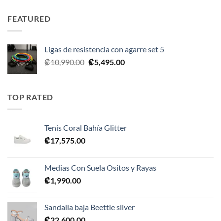
original
actual
era:
es:
FEATURED
₡35,990.00.
₡17,995.00.
Ligas de resistencia con agarre set 5
El
El
₡
10,990.00
₡
5,495.00
precio
precio
original
actual
era:
es:
TOP RATED
₡10,990.00.
₡5,495.00.
Tenis Coral Bahía Glitter
₡
17,575.00
Medias Con Suela Ositos y Rayas
₡
1,990.00
Sandalia baja Beettle silver
₡
22,600.00