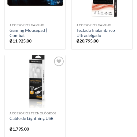
ACCESORIOS GAMING
ACCESORIOS GAMING
Gaming Mousepad |
Teclado Inalámbrico
Combat
Ultradelgado
₡
11,925.00
₡
20,795.00
Añadir
a la
lista de
deseos
ACCESORIOS TECNOLÓGICOS
Cable de Lightning USB
₡
1,795.00