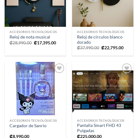
deseos
deseos
ACCESORIOS TECNOLÓGICOS
ACCESORIOS TECNOLÓGICOS
Reloj de círculos blanco
Reloj de nota musical
dorado
El
El
₡
28,990.00
₡
17,395.00
precio
precio
El
El
₡
37,990.00
₡
22,795.00
original
actual
precio
precio
era:
es:
original
actual
₡28,990.00.
₡17,395.00.
era:
es:
₡37,990.00.
₡22,795
Añadir
Añadir
a la
a la
lista de
lista de
deseos
deseos
ACCESORIOS TECNOLÓGICOS
ACCESORIOS TECNOLÓGICOS
Pantalla Smart FHD 43
Cargador de Sanrio
Pulgadas
₡
8,990.00
₡
225,000.00