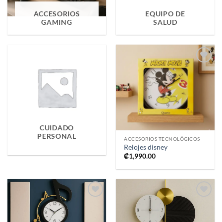
ACCESORIOS
EQUIPO DE
GAMING
SALUD
Añadir
a la
lista de
deseos
CUIDADO
PERSONAL
ACCESORIOS TECNOLÓGICOS
Relojes disney
₡
1,990.00
Añadir
Añadir
a la
a la
lista de
lista de