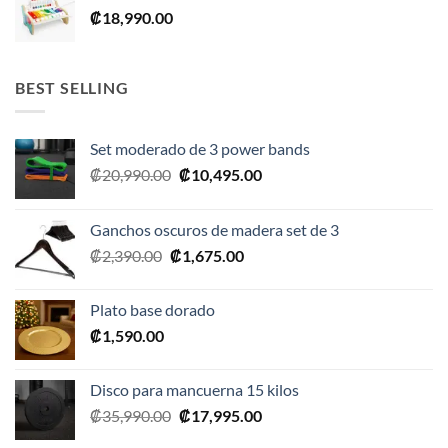
₡
18,990.00
₡28,990.00.
₡17,395.00.
BEST SELLING
Set moderado de 3 power bands
El
El
₡
20,990.00
₡
10,495.00
precio
precio
original
actual
Ganchos oscuros de madera set de 3
era:
es:
El
El
₡
2,390.00
₡
1,675.00
₡20,990.00.
₡10,495.00.
precio
precio
original
actual
Plato base dorado
era:
es:
₡
1,590.00
₡2,390.00.
₡1,675.00.
Disco para mancuerna 15 kilos
El
El
₡
35,990.00
₡
17,995.00
precio
precio