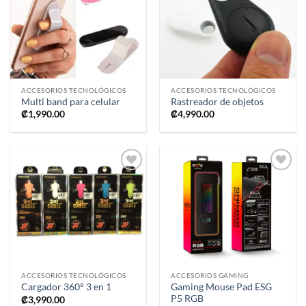
a la
a la
lista de
lista de
deseos
deseos
ACCESORIOS TECNOLÓGICOS
ACCESORIOS TECNOLÓGICOS
Multi band para celular
Rastreador de objetos
₡
1,990.00
₡
4,990.00
Añadir
Añadir
a la
a la
lista de
lista de
deseos
deseos
ACCESORIOS TECNOLÓGICOS
ACCESORIOS GAMING
Gaming Mouse Pad ESG
Cargador 360° 3 en 1
P5 RGB
₡
3,990.00