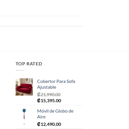
TOP RATED
Cobertor Para Sofa
Ajustable
₡
21,990.00
El
El
₡
15,395.00
precio
precio
Móvil de Globo de
original
actual
Aire
era:
es:
₡
12,490.00
0.
₡21,990.00.
₡15,395.00.