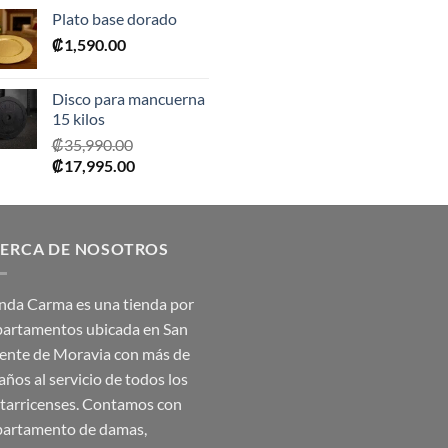
precio
precio
Plato base dorado
original
actual
₡
1,590.00
era:
es:
₡2,390.00.
₡1,675.00.
Disco para mancuerna
15 kilos
₡
35,990.00
El
El
₡
17,995.00
precio
precio
original
actual
era:
es:
ERCA DE NOSOTROS
₡35,990.00.
₡17,995.00.
nda Carma es una tienda por
artamentos ubicada en San
ente de Moravia con más de
años al servicio de todos los
tarricenses. Contamos con
artamento de damas,