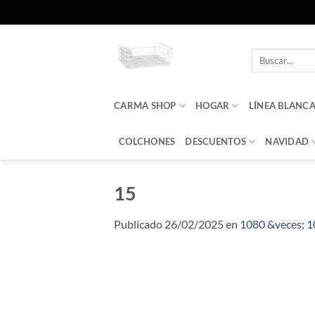
Saltar
al
Buscar
contenido
por:
CARMA SHOP
HOGAR
LÍNEA BLANC
COLCHONES
DESCUENTOS
NAVIDAD
15
Publicado
26/02/2025
en
1080 &veces; 