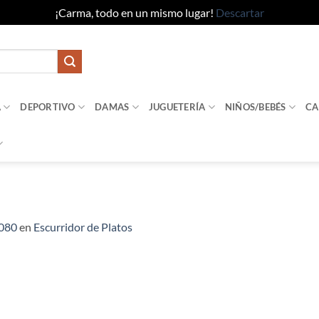
¡Carma, todo en un mismo lugar!
Descartar
A
DEPORTIVO
DAMAS
JUGUETERÍA
NIÑOS/BEBÉS
CA
1080
en
Escurridor de Platos