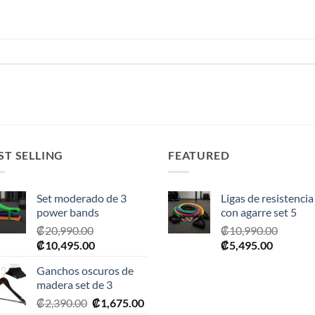
ST SELLING
FEATURED
Set moderado de 3
Ligas de resistencia
power bands
con agarre set 5
₡
20,990.00
₡
10,990.00
El
El
El
El
₡
10,495.00
₡
5,495.00
precio
precio
precio
precio
Ganchos oscuros de
original
actual
original
actual
madera set de 3
era:
es:
era:
es:
El
El
₡
2,390.00
₡
1,675.00
₡20,990.00.
₡10,495.00.
₡10,990.00.
₡5,495.0