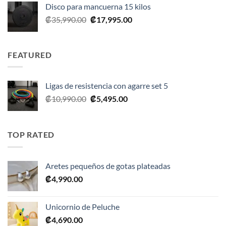
Disco para mancuerna 15 kilos
El
El
₡
35,990.00
₡
17,995.00
precio
precio
original
actual
era:
es:
FEATURED
₡35,990.00.
₡17,995.00.
Ligas de resistencia con agarre set 5
El
El
₡
10,990.00
₡
5,495.00
precio
precio
original
actual
era:
es:
TOP RATED
₡10,990.00.
₡5,495.00.
Aretes pequeños de gotas plateadas
₡
4,990.00
Unicornio de Peluche
₡
4,690.00