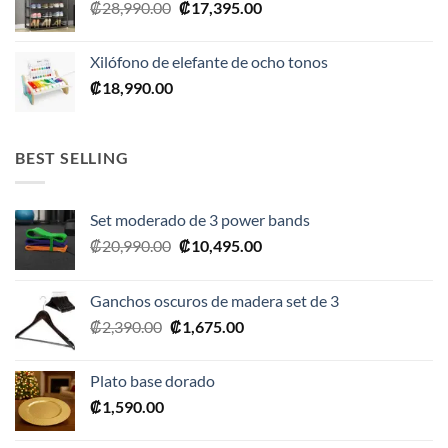
El
El
₡
28,990.00
₡
17,395.00
precio
precio
original
actual
Xilófono de elefante de ocho tonos
era:
es:
₡
18,990.00
₡28,990.00.
₡17,395.00.
BEST SELLING
Set moderado de 3 power bands
El
El
₡
20,990.00
₡
10,495.00
precio
precio
original
actual
Ganchos oscuros de madera set de 3
era:
es:
El
El
₡
2,390.00
₡
1,675.00
₡20,990.00.
₡10,495.00.
precio
precio
original
actual
Plato base dorado
era:
es:
₡
1,590.00
₡2,390.00.
₡1,675.00.