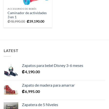
ACCESORIOS DE BEBÉS
Caminador de actividades
3 en 1
El
El
₡
48,990.00
₡
39,190.00
precio
precio
original
actual
era:
es:
₡48,990.00.
₡39,190.00.
LATEST
Zapatos para bebé Disney 3-6 meses
₡
4,190.00
Zapato de madera para amarrar
₡
6,995.00
Zapatera de 5 Niveles