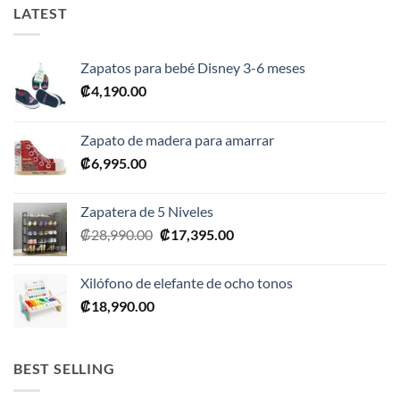
LATEST
Zapatos para bebé Disney 3-6 meses
₡
4,190.00
Zapato de madera para amarrar
₡
6,995.00
Zapatera de 5 Niveles
El
El
₡
28,990.00
₡
17,395.00
precio
precio
original
actual
Xilófono de elefante de ocho tonos
era:
es:
₡
18,990.00
₡28,990.00.
₡17,395.00.
BEST SELLING