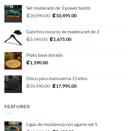
Set moderado de 3 power bands
El
El
₡
20,990.00
₡
10,495.00
precio
precio
original
actual
Ganchos oscuros de madera set de 3
era:
es:
El
El
₡
2,390.00
₡
1,675.00
₡20,990.00.
₡10,495.00.
precio
precio
original
actual
Plato base dorado
era:
es:
₡
1,590.00
₡2,390.00.
₡1,675.00.
Disco para mancuerna 15 kilos
El
El
₡
35,990.00
₡
17,995.00
precio
precio
original
actual
era:
es:
FEATURED
₡35,990.00.
₡17,995.00.
Ligas de resistencia con agarre set 5