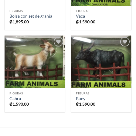
FIGURAS
FIGURAS
Bolsa con set de granja
Vaca
₡
1,895.00
₡
1,590.00
Añadir
Añadir
a la
a la
lista de
lista de
deseos
deseos
FIGURAS
FIGURAS
Cabra
Buey
₡
1,590.00
₡
1,590.00