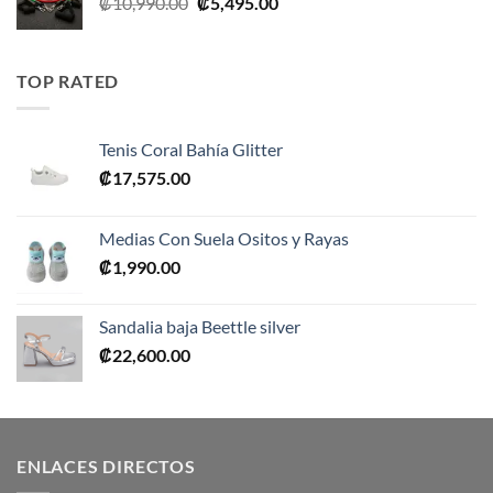
El
El
₡
10,990.00
₡
5,495.00
precio
precio
original
actual
era:
es:
TOP RATED
₡10,990.00.
₡5,495.00.
Tenis Coral Bahía Glitter
₡
17,575.00
Medias Con Suela Ositos y Rayas
₡
1,990.00
Sandalia baja Beettle silver
₡
22,600.00
ENLACES DIRECTOS