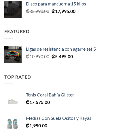
Disco para mancuerna 15 kilos
El
El
₡
35,990.00
₡
17,995.00
precio
precio
original
actual
era:
es:
FEATURED
₡35,990.00.
₡17,995.00.
Ligas de resistencia con agarre set 5
El
El
₡
10,990.00
₡
5,495.00
precio
precio
original
actual
era:
es:
TOP RATED
₡10,990.00.
₡5,495.00.
Tenis Coral Bahía Glitter
₡
17,575.00
Medias Con Suela Ositos y Rayas
₡
1,990.00