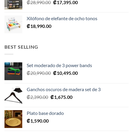
El
El
₡
28,990.00
₡
17,395.00
precio
precio
original
actual
Xilófono de elefante de ocho tonos
era:
es:
₡
18,990.00
₡28,990.00.
₡17,395.00.
BEST SELLING
Set moderado de 3 power bands
El
El
₡
20,990.00
₡
10,495.00
precio
precio
original
actual
Ganchos oscuros de madera set de 3
era:
es:
El
El
₡
2,390.00
₡
1,675.00
₡20,990.00.
₡10,495.00.
precio
precio
original
actual
Plato base dorado
era:
es:
₡
1,590.00
₡2,390.00.
₡1,675.00.