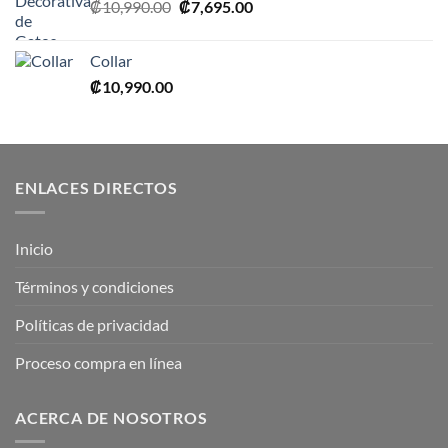
El
El
₡
10,990.00
₡
7,695.00
₡15,990.00.
₡11,195.00.
precio
precio
original
actual
Collar
era:
es:
₡
10,990.00
₡10,990.00.
₡7,695.00.
ENLACES DIRECTOS
Inicio
Términos y condiciones
Políticas de privacidad
Proceso compra en línea
ACERCA DE NOSOTROS