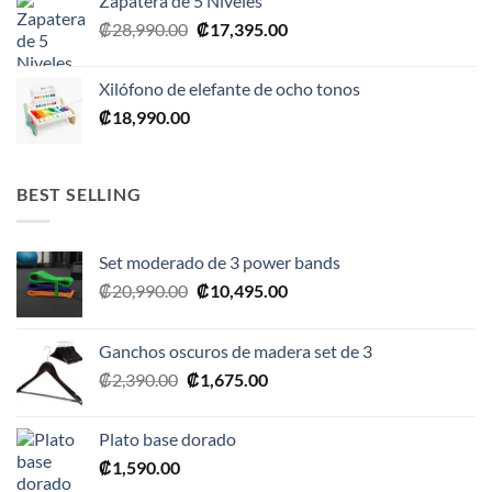
Zapatera de 5 Niveles
El
El
₡
28,990.00
₡
17,395.00
precio
precio
original
actual
Xilófono de elefante de ocho tonos
era:
es:
₡
18,990.00
₡28,990.00.
₡17,395.00.
BEST SELLING
Set moderado de 3 power bands
El
El
₡
20,990.00
₡
10,495.00
precio
precio
original
actual
Ganchos oscuros de madera set de 3
era:
es:
El
El
₡
2,390.00
₡
1,675.00
₡20,990.00.
₡10,495.00.
precio
precio
original
actual
Plato base dorado
era:
es:
₡
1,590.00
₡2,390.00.
₡1,675.00.