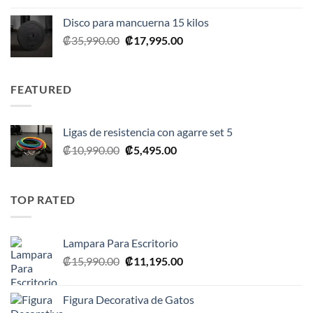
Disco para mancuerna 15 kilos
El
El
₡
35,990.00
₡
17,995.00
precio
precio
original
actual
era:
es:
FEATURED
₡35,990.00.
₡17,995.00.
Ligas de resistencia con agarre set 5
El
El
₡
10,990.00
₡
5,495.00
precio
precio
original
actual
era:
es:
TOP RATED
₡10,990.00.
₡5,495.00.
Lampara Para Escritorio
El
El
₡
15,990.00
₡
11,195.00
precio
precio
original
actual
Figura Decorativa de Gatos
era:
es: