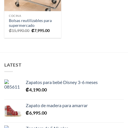
COCINA
Bolsas reutilizables para
supermercado
El
El
₡
15,990.00
₡
7,995.00
precio
precio
original
actual
era:
es:
₡15,990.00.
₡7,995.00.
LATEST
Zapatos para bebé Disney 3-6 meses
₡
4,190.00
Zapato de madera para amarrar
₡
6,995.00