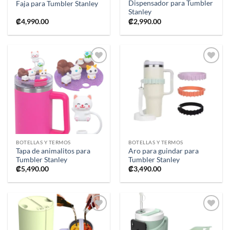
Dispensador para Tumbler
Faja para Tumbler Stanley
Stanley
₡
4,990.00
₡
2,990.00
Añadir
Añadir
a la
a la
lista de
lista de
deseos
deseos
BOTELLAS Y TERMOS
BOTELLAS Y TERMOS
Tapa de animalitos para
Aro para guindar para
Tumbler Stanley
Tumbler Stanley
₡
5,490.00
₡
3,490.00
Añadir
Añadir
a la
a la