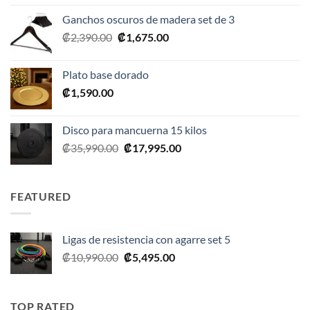
original
actual
Ganchos oscuros de madera set de 3
era:
es:
El
El
₡
2,390.00
₡
1,675.00
₡20,990.00.
₡10,495.00.
precio
precio
original
actual
Plato base dorado
era:
es:
₡
1,590.00
₡2,390.00.
₡1,675.00.
Disco para mancuerna 15 kilos
El
El
₡
35,990.00
₡
17,995.00
precio
precio
original
actual
era:
es:
FEATURED
₡35,990.00.
₡17,995.00.
Ligas de resistencia con agarre set 5
El
El
₡
10,990.00
₡
5,495.00
precio
precio
original
actual
era:
es:
TOP RATED