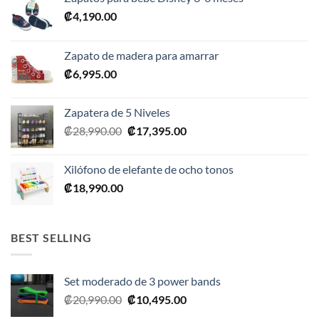
₡
4,190.00
Zapato de madera para amarrar
₡
6,995.00
Zapatera de 5 Niveles
El
El
₡
28,990.00
₡
17,395.00
precio
precio
original
actual
Xilófono de elefante de ocho tonos
era:
es:
₡
18,990.00
₡28,990.00.
₡17,395.00.
BEST SELLING
Set moderado de 3 power bands
El
El
₡
20,990.00
₡
10,495.00
precio
precio