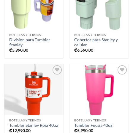
lista de
lista de
deseos
deseos
BOTELLAS Y TERMOS
BOTELLAS Y TERMOS
Division para Tumbler
Cobertor para Stanley y
Stanley
celular
₡
5,990.00
₡
6,590.00
Añadir
Añadir
a la
a la
lista de
lista de
deseos
deseos
BOTELLAS Y TERMOS
BOTELLAS Y TERMOS
Tumbler Stanley Roja 40oz
Tumbler Fucsia 40oz
₡
12,990.00
₡
5,990.00