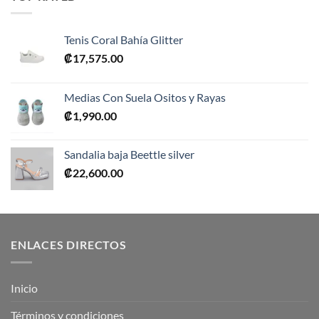
₡10,990.00.
₡5,495.00.
Tenis Coral Bahía Glitter
₡
17,575.00
Medias Con Suela Ositos y Rayas
₡
1,990.00
Sandalia baja Beettle silver
₡
22,600.00
ENLACES DIRECTOS
Inicio
Términos y condiciones