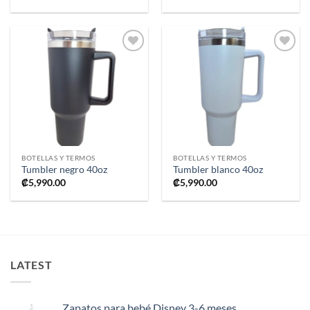
Añadir
Añadir
a la
a la
lista de
lista de
deseos
deseos
BOTELLAS Y TERMOS
BOTELLAS Y TERMOS
Tumbler negro 40oz
Tumbler blanco 40oz
₡
5,990.00
₡
5,990.00
LATEST
Zapatos para bebé Disney 3-6 meses