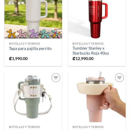
Añadir
Añadir
a la
a la
lista de
lista de
deseos
deseos
BOTELLAS Y TERMOS
BOTELLAS Y TERMOS
Tumbler Stanley x
Tapa para pajilla perrito
Starbucks Roja 40oz
₡
1,990.00
₡
12,990.00
Añadir
Añadir
a la
a la
lista de
lista de
deseos
deseos
BOTELLAS Y TERMOS
BOTELLAS Y TERMOS