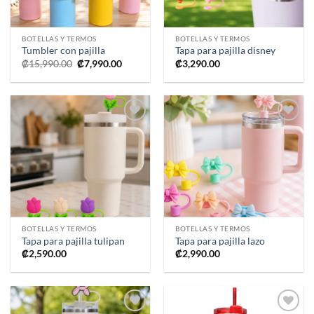
BOTELLAS Y TERMOS
BOTELLAS Y TERMOS
Tumbler con pajilla
Tapa para pajilla disney
El
El
₡
15,990.00
₡
7,990.00
₡
3,290.00
precio
precio
original
actual
era:
es:
₡15,990.00.
₡7,990.00.
Añadir
Añadir
a la
a la
lista de
lista de
deseos
deseos
BOTELLAS Y TERMOS
BOTELLAS Y TERMOS
Tapa para pajilla tulipan
Tapa para pajilla lazo
₡
2,590.00
₡
2,990.00