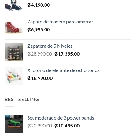
₡
4,190.00
Zapato de madera para amarrar
₡
6,995.00
Zapatera de 5 Niveles
El
El
₡
28,990.00
₡
17,395.00
precio
precio
original
actual
Xilófono de elefante de ocho tonos
era:
es:
₡
18,990.00
₡28,990.00.
₡17,395.00.
BEST SELLING
Set moderado de 3 power bands
El
El
₡
20,990.00
₡
10,495.00
precio
precio