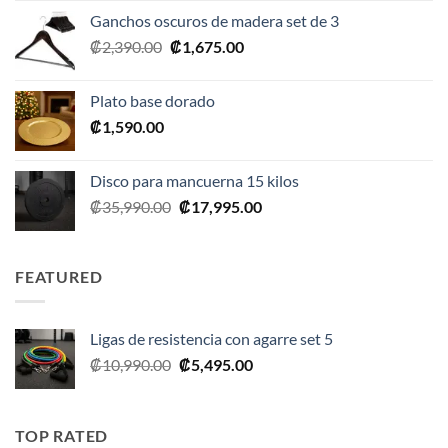
original
actual
Ganchos oscuros de madera set de 3
era:
es:
El
El
₡
2,390.00
₡
1,675.00
₡20,990.00.
₡10,495.00.
precio
precio
original
actual
Plato base dorado
era:
es:
₡
1,590.00
₡2,390.00.
₡1,675.00.
Disco para mancuerna 15 kilos
El
El
₡
35,990.00
₡
17,995.00
precio
precio
original
actual
era:
es:
FEATURED
₡35,990.00.
₡17,995.00.
Ligas de resistencia con agarre set 5
El
El
₡
10,990.00
₡
5,495.00
precio
precio
original
actual
era:
es:
TOP RATED
₡10,990.00.
₡5,495.00.