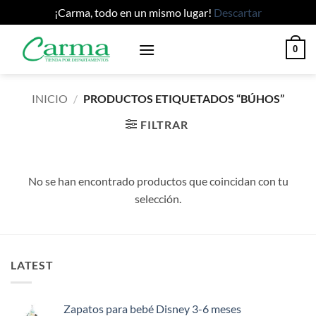
¡Carma, todo en un mismo lugar!
Descartar
Saltar
0
al
contenido
INICIO
/
PRODUCTOS ETIQUETADOS “BÚHOS”
FILTRAR
No se han encontrado productos que coincidan con tu
selección.
LATEST
Zapatos para bebé Disney 3-6 meses