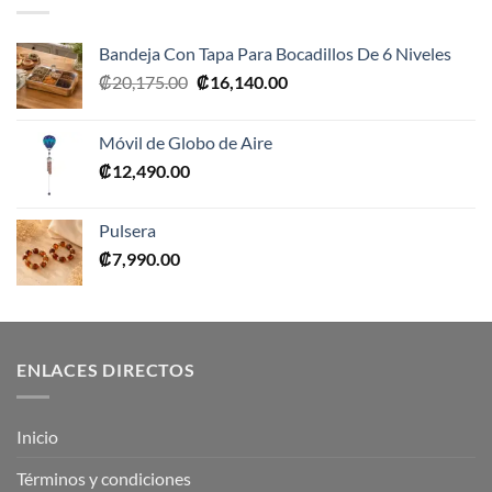
Bandeja Con Tapa Para Bocadillos De 6 Niveles
El
El
₡
20,175.00
₡
16,140.00
precio
precio
original
actual
Móvil de Globo de Aire
era:
es:
₡
12,490.00
₡20,175.00.
₡16,140.00.
Pulsera
₡
7,990.00
ENLACES DIRECTOS
Inicio
Términos y condiciones