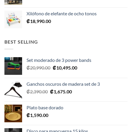
precio
precio
original
actual
Xilófono de elefante de ocho tonos
era:
es:
₡
18,990.00
₡28,990.00.
₡17,395.00.
BEST SELLING
Set moderado de 3 power bands
El
El
₡
20,990.00
₡
10,495.00
precio
precio
original
actual
Ganchos oscuros de madera set de 3
era:
es:
El
El
₡
2,390.00
₡
1,675.00
₡20,990.00.
₡10,495.00.
precio
precio
original
actual
Plato base dorado
era:
es:
₡
1,590.00
₡2,390.00.
₡1,675.00.
Disco para mancuerna 15 kilos