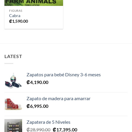
FIGURAS
Cabra
₡
1,590.00
LATEST
Zapatos para bebé Disney 3-6 meses
₡
4,190.00
Zapato de madera para amarrar
₡
6,995.00
Zapatera de 5 Niveles
El
El
₡
28,990.00
₡
17,395.00