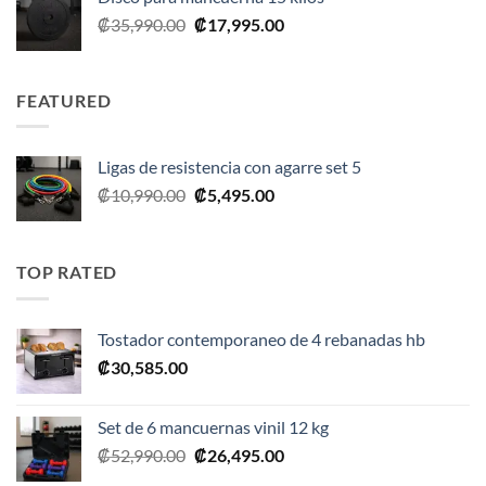
El
El
₡
35,990.00
₡
17,995.00
precio
precio
original
actual
era:
es:
FEATURED
₡35,990.00.
₡17,995.00.
Ligas de resistencia con agarre set 5
El
El
₡
10,990.00
₡
5,495.00
precio
precio
original
actual
era:
es:
TOP RATED
₡10,990.00.
₡5,495.00.
Tostador contemporaneo de 4 rebanadas hb
₡
30,585.00
Set de 6 mancuernas vinil 12 kg
El
El
₡
52,990.00
₡
26,495.00
precio
precio