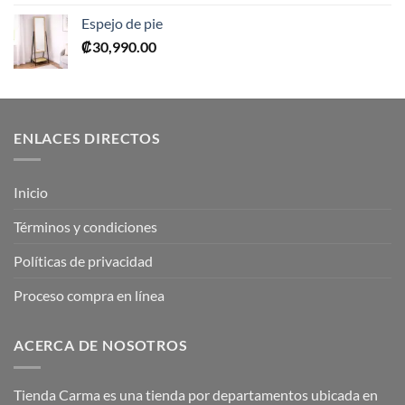
original
actual
Espejo de pie
era:
es:
₡
30,990.00
₡52,990.00.
₡26,495.00.
ENLACES DIRECTOS
Inicio
Términos y condiciones
Políticas de privacidad
Proceso compra en línea
ACERCA DE NOSOTROS
Tienda Carma es una tienda por departamentos ubicada en