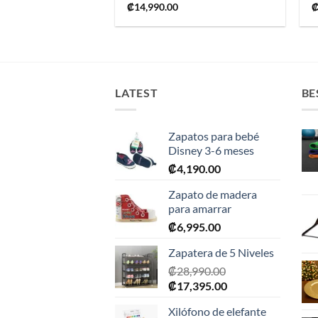
₡
14,990.00
LATEST
BE
Zapatos para bebé
Disney 3-6 meses
₡
4,190.00
Zapato de madera
para amarrar
₡
6,995.00
Zapatera de 5 Niveles
₡
28,990.00
El
El
₡
17,395.00
precio
precio
Xilófono de elefante
original
actual