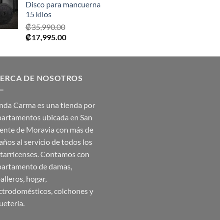
Disco para mancuerna
15 kilos
₡
35,990.00
El
El
₡
17,995.00
precio
precio
original
actual
era:
es:
ERCA DE NOSOTROS
₡35,990.00.
₡17,995.00.
nda Carma es una tienda por
artamentos ubicada en San
ente de Moravia con más de
años al servicio de todos los
tarricenses. Contamos con
artamento de damas,
alleros, hogar,
ctrodomésticos, colchones y
uetería.