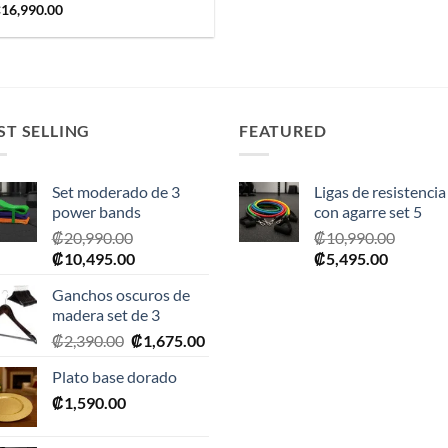
₡
16,990.00
ST SELLING
FEATURED
Set moderado de 3
Ligas de resistencia
power bands
con agarre set 5
₡
20,990.00
₡
10,990.00
El
El
El
El
₡
10,495.00
₡
5,495.00
precio
precio
precio
precio
Ganchos oscuros de
original
actual
original
actual
madera set de 3
era:
es:
era:
es:
El
El
₡
2,390.00
₡
1,675.00
₡20,990.00.
₡10,495.00.
₡10,990.00.
₡5,495.0
precio
precio
Plato base dorado
original
actual
₡
1,590.00
era:
es:
₡2,390.00.
₡1,675.00.