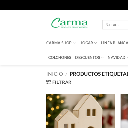
Saltar
al
Buscar
contenido
por:
CARMA SHOP
HOGAR
LÍNEA BLANC
COLCHONES
DESCUENTOS
NAVIDAD
INICIO
/
PRODUCTOS ETIQUETAD
FILTRAR
Añadir
a la
lista de
deseos