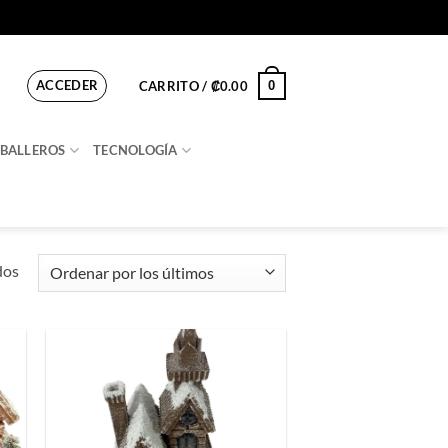
ACCEDER
0
CARRITO /
₡
0.00
BALLEROS
TECNOLOGÍA
Ordenado
dos
por
los
últimos
ir
Añadir
a
a la
 de
lista de
os
deseos