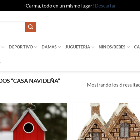
¡Carma, todo en un mismo lugar!
Descartar
A
DEPORTIVO
DAMAS
JUGUETERÍA
NIÑOS/BEBÉS
CA
OS “CASA NAVIDEÑA”
Mostrando los 6 resulta
Añadir
Añad
a la
a l
lista de
lista
deseos
dese