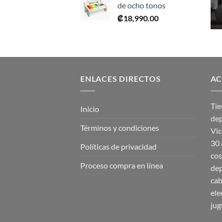
de ocho tonos
era:
es:
₡
18,990.00
₡28,990.00.
₡17,395.00.
ENLACES DIRECTOS
AC
Tie
Inicio
dep
Términos y condiciones
Vic
30 
Políticas de privacidad
cos
Proceso compra en línea
dep
cab
ele
jug