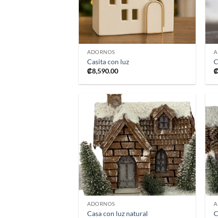
+
ADORNOS
A
Casita con luz
C
₡
8,590.00
Añadir
a la
lista de
deseos
+
ADORNOS
A
Casa con luz natural
C