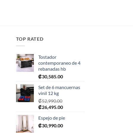
TOP RATED
Tostador
contemporaneo de 4
rebanadas hb
₡
30,585.00
Set de 6 mancuernas
vinil 12 kg
₡
52,990.00
0.
El
El
₡
26,495.00
precio
precio
Espejo de pie
original
actual
era:
₡
30,990.00
es:
₡52,990.00.
₡26,495.00.