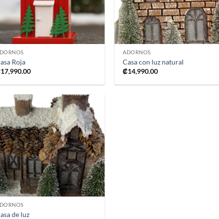
+
+
DORNOS
ADORNOS
asa Roja
Casa con luz natural
₡
17,990.00
₡
14,990.00
Añadir
a la
lista de
deseos
+
DORNOS
asa de luz