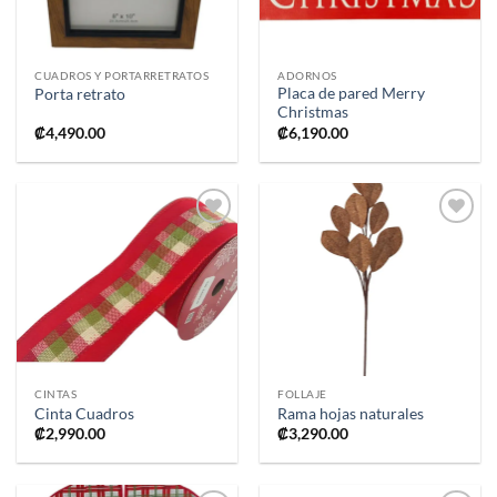
CUADROS Y PORTARRETRATOS
ADORNOS
Placa de pared Merry
Porta retrato
Christmas
₡
4,490.00
₡
6,190.00
Añadir
Añadir
a la
a la
lista de
lista de
deseos
deseos
CINTAS
FOLLAJE
Cinta Cuadros
Rama hojas naturales
₡
2,990.00
₡
3,290.00