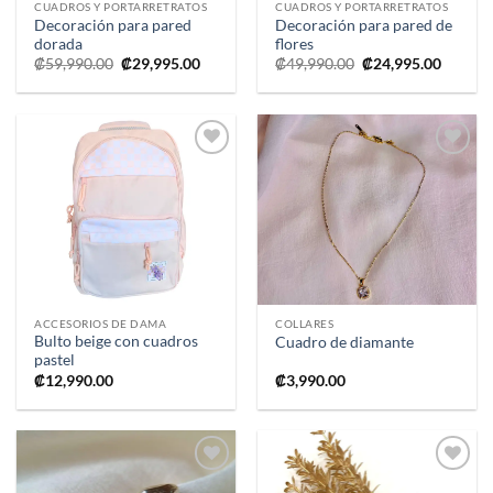
CUADROS Y PORTARRETRATOS
CUADROS Y PORTARRETRATOS
Decoración para pared
Decoración para pared de
dorada
flores
El
El
El
El
₡
59,990.00
₡
29,995.00
₡
49,990.00
₡
24,995.00
precio
precio
precio
precio
original
actual
original
actual
era:
es:
era:
es:
₡59,990.00.
₡29,995.00.
₡49,990.00.
₡24,995
Añadir
Añadir
a la
a la
lista de
lista de
deseos
deseos
ACCESORIOS DE DAMA
COLLARES
Bulto beige con cuadros
Cuadro de diamante
pastel
₡
12,990.00
₡
3,990.00
Añadir
Añadir