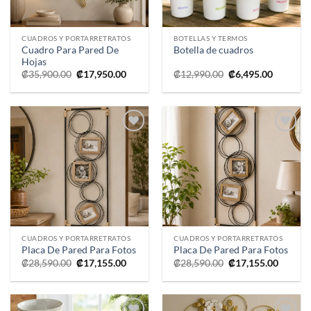
CUADROS Y PORTARRETRATOS
BOTELLAS Y TERMOS
Cuadro Para Pared De
Botella de cuadros
Hojas
El
El
El
El
₡
35,900.00
₡
17,950.00
₡
12,990.00
₡
6,495.00
precio
precio
precio
precio
original
actual
original
actual
era:
es:
era:
es:
₡35,900.00.
₡17,950.00.
₡12,990.00.
₡6,495.0
Añadir
Añadir
a la
a la
lista de
lista de
deseos
deseos
CUADROS Y PORTARRETRATOS
CUADROS Y PORTARRETRATOS
Placa De Pared Para Fotos
Placa De Pared Para Fotos
El
El
El
El
₡
28,590.00
₡
17,155.00
₡
28,590.00
₡
17,155.00
precio
precio
precio
precio
original
actual
original
actual
era:
es:
era:
es:
₡28,590.00.
₡17,155.00.
₡28,590.00.
₡17,155