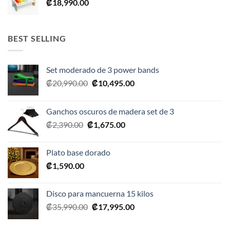
₡
18,990.00
₡28,990.00.
₡17,395.00.
BEST SELLING
Set moderado de 3 power bands
El
El
₡
20,990.00
₡
10,495.00
precio
precio
original
actual
Ganchos oscuros de madera set de 3
era:
es:
El
El
₡
2,390.00
₡
1,675.00
₡20,990.00.
₡10,495.00.
precio
precio
original
actual
Plato base dorado
era:
es:
₡
1,590.00
₡2,390.00.
₡1,675.00.
Disco para mancuerna 15 kilos
El
El
₡
35,990.00
₡
17,995.00
precio
precio
original
actual