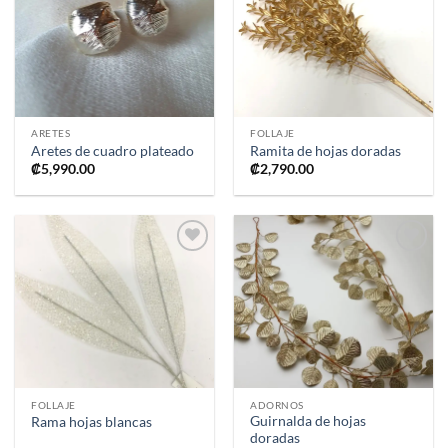
a la
a la
lista de
lista de
deseos
deseos
ARETES
FOLLAJE
Aretes de cuadro plateado
Ramita de hojas doradas
₡
5,990.00
₡
2,790.00
Añadir
Añadir
a la
a la
lista de
lista de
deseos
deseos
FOLLAJE
ADORNOS
Guirnalda de hojas
Rama hojas blancas
doradas