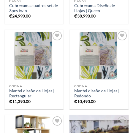
HOGAR
HOGAR
Cubrecama cuadros set de
Cubrecama Diseño de
3pcs twin
Hojas | Queen
₡
24,990.00
₡
38,990.00
Añadir
Añadir
a la
a la
lista de
lista de
deseos
deseos
COCINA
COCINA
Mantel diseño de Hojas |
Mantel diseño de Hojas |
Rectangular
Redondo
₡
11,390.00
₡
10,490.00
Añadir
Añadir