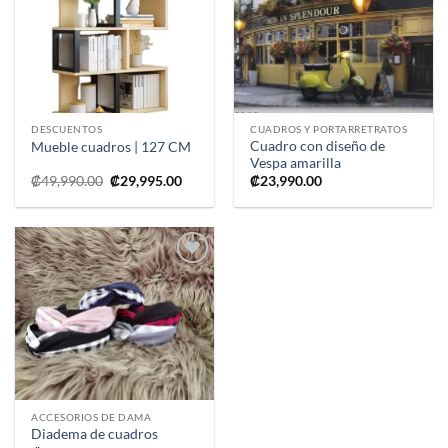
a la
a la
lista de
lista de
deseos
deseos
DESCUENTOS
CUADROS Y PORTARRETRATOS
Cuadro con diseño de
Mueble cuadros | 127 CM
Vespa amarilla
El
El
₡
49,990.00
₡
29,995.00
₡
23,990.00
precio
precio
original
actual
era:
es:
₡49,990.00.
₡29,995.00.
Añadir
a la
lista de
deseos
ACCESORIOS DE DAMA
Diadema de cuadros