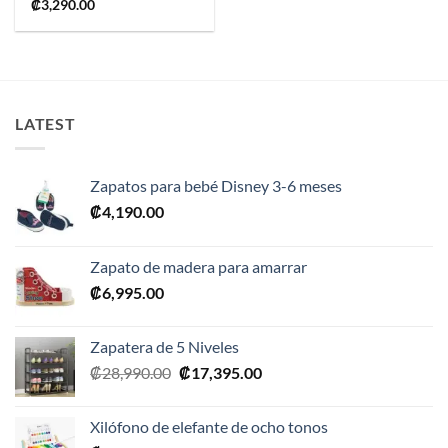
₡
3,290.00
LATEST
Zapatos para bebé Disney 3-6 meses
₡
4,190.00
Zapato de madera para amarrar
₡
6,995.00
Zapatera de 5 Niveles
El
El
₡
28,990.00
₡
17,395.00
precio
precio
original
actual
Xilófono de elefante de ocho tonos
era:
es: