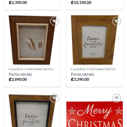
₡
2,390.00
₡
10,190.00
Añadir
Añadir
a la
a la
lista de
lista de
deseos
deseos
CUADROS Y PORTARRETRATOS
CUADROS Y PORTARRETRATOS
Porta retrato
Porta retrato
₡
2,890.00
₡
3,390.00
Añadir
Añadir
a la
a la
lista de
lista de
deseos
deseos