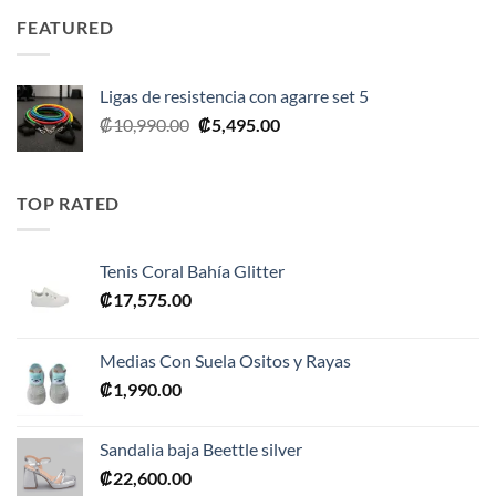
era:
es:
FEATURED
₡35,990.00.
₡17,995.00.
Ligas de resistencia con agarre set 5
El
El
₡
10,990.00
₡
5,495.00
precio
precio
original
actual
era:
es:
TOP RATED
₡10,990.00.
₡5,495.00.
Tenis Coral Bahía Glitter
₡
17,575.00
Medias Con Suela Ositos y Rayas
₡
1,990.00
Sandalia baja Beettle silver
₡
22,600.00