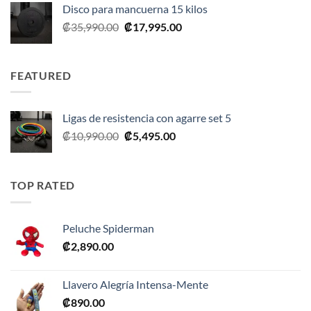
Disco para mancuerna 15 kilos
El
El
₡
35,990.00
₡
17,995.00
precio
precio
original
actual
era:
es:
FEATURED
₡35,990.00.
₡17,995.00.
Ligas de resistencia con agarre set 5
El
El
₡
10,990.00
₡
5,495.00
precio
precio
original
actual
era:
es:
TOP RATED
₡10,990.00.
₡5,495.00.
Peluche Spiderman
₡
2,890.00
Llavero Alegría Intensa-Mente
₡
890.00