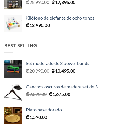
El
El
₡
28,990.00
₡
17,395.00
precio
precio
original
actual
Xilófono de elefante de ocho tonos
era:
es:
₡
18,990.00
₡28,990.00.
₡17,395.00.
BEST SELLING
Set moderado de 3 power bands
El
El
₡
20,990.00
₡
10,495.00
precio
precio
original
actual
Ganchos oscuros de madera set de 3
era:
es:
El
El
₡
2,390.00
₡
1,675.00
₡20,990.00.
₡10,495.00.
precio
precio
original
actual
Plato base dorado
era:
es:
₡
1,590.00
₡2,390.00.
₡1,675.00.