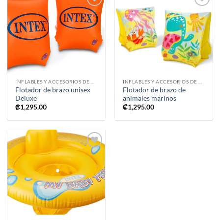
Añadir
Añadir
a la
a la
lista de
lista de
deseos
deseos
INFLABLES Y ACCESORIOS DE PISCINA
INFLABLES Y ACCESORIOS DE PISCINA
Flotador de brazo unisex
Flotador de brazo de
Deluxe
animales marinos
₡
1,295.00
₡
1,295.00
Añadir
a la
lista de
deseos