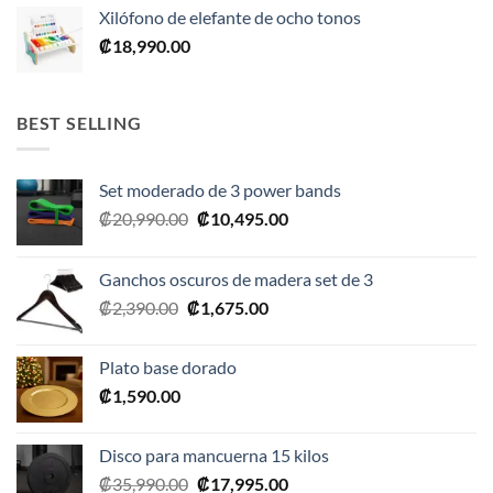
original
actual
Xilófono de elefante de ocho tonos
era:
es:
₡
18,990.00
₡28,990.00.
₡17,395.00.
BEST SELLING
Set moderado de 3 power bands
El
El
₡
20,990.00
₡
10,495.00
precio
precio
original
actual
Ganchos oscuros de madera set de 3
era:
es:
El
El
₡
2,390.00
₡
1,675.00
₡20,990.00.
₡10,495.00.
precio
precio
original
actual
Plato base dorado
era:
es:
₡
1,590.00
₡2,390.00.
₡1,675.00.
Disco para mancuerna 15 kilos
El
El
₡
35,990.00
₡
17,995.00