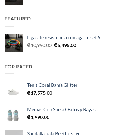
precio
precio
original
actual
era:
es:
FEATURED
₡35,990.00.
₡17,995.00.
Ligas de resistencia con agarre set 5
El
El
₡
10,990.00
₡
5,495.00
precio
precio
original
actual
era:
es:
TOP RATED
₡10,990.00.
₡5,495.00.
Tenis Coral Bahía Glitter
₡
17,575.00
Medias Con Suela Ositos y Rayas
₡
1,990.00
Sandalia baja Beettle silver