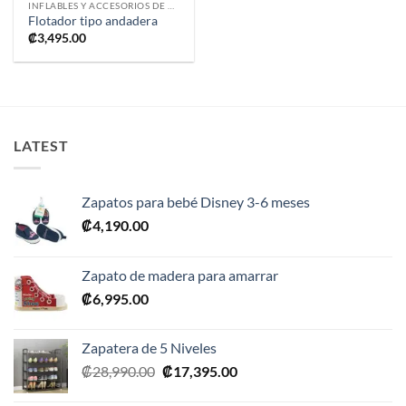
INFLABLES Y ACCESORIOS DE PISCINA
Flotador tipo andadera
₡
3,495.00
LATEST
Zapatos para bebé Disney 3-6 meses
₡
4,190.00
Zapato de madera para amarrar
₡
6,995.00
Zapatera de 5 Niveles
El
El
₡
28,990.00
₡
17,395.00
precio
precio