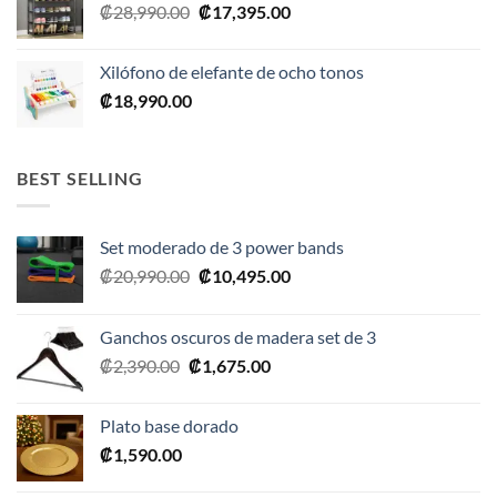
El
El
₡
28,990.00
₡
17,395.00
precio
precio
original
actual
Xilófono de elefante de ocho tonos
era:
es:
₡
18,990.00
₡28,990.00.
₡17,395.00.
BEST SELLING
Set moderado de 3 power bands
El
El
₡
20,990.00
₡
10,495.00
precio
precio
original
actual
Ganchos oscuros de madera set de 3
era:
es:
El
El
₡
2,390.00
₡
1,675.00
₡20,990.00.
₡10,495.00.
precio
precio
original
actual
Plato base dorado
era:
es:
₡
1,590.00
₡2,390.00.
₡1,675.00.