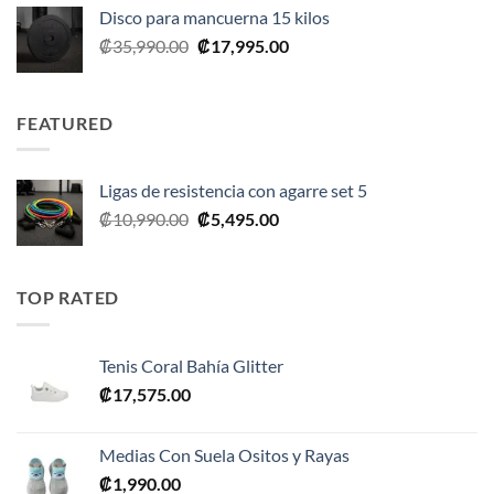
Disco para mancuerna 15 kilos
El
El
₡
35,990.00
₡
17,995.00
precio
precio
original
actual
era:
es:
FEATURED
₡35,990.00.
₡17,995.00.
Ligas de resistencia con agarre set 5
El
El
₡
10,990.00
₡
5,495.00
precio
precio
original
actual
era:
es:
TOP RATED
₡10,990.00.
₡5,495.00.
Tenis Coral Bahía Glitter
₡
17,575.00
Medias Con Suela Ositos y Rayas
₡
1,990.00