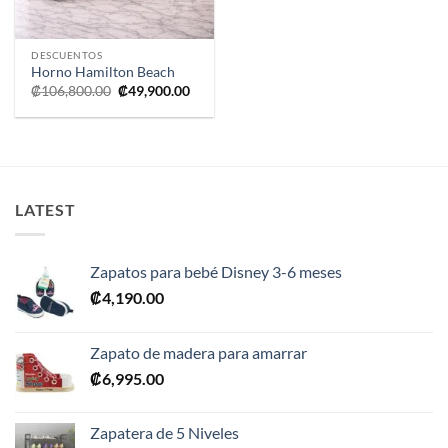
DESCUENTOS
Horno Hamilton Beach
El
El
₡
106,800.00
₡
49,900.00
precio
precio
original
actual
era:
es:
₡106,800.00.
₡49,900.00.
LATEST
Zapatos para bebé Disney 3-6 meses
₡
4,190.00
Zapato de madera para amarrar
₡
6,995.00
Zapatera de 5 Niveles