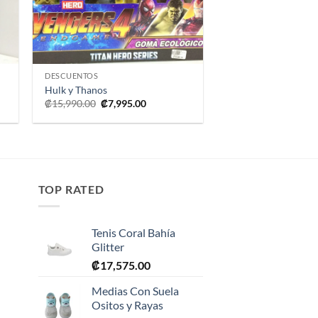
+
DESCUENTOS
Hulk y Thanos
El
El
₡
15,990.00
₡
7,995.00
precio
precio
original
actual
era:
es:
.
₡15,990.00.
₡7,995.00.
TOP RATED
Tenis Coral Bahía
Glitter
₡
17,575.00
Medias Con Suela
Ositos y Rayas