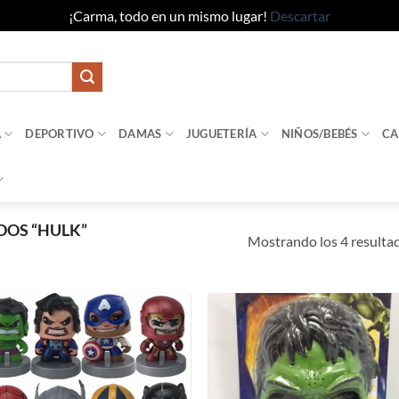
¡Carma, todo en un mismo lugar!
Descartar
A
DEPORTIVO
DAMAS
JUGUETERÍA
NIÑOS/BEBÉS
CA
OS “HULK”
Mostrando los 4 resulta
Añadir
Añad
a la
a l
lista de
lista
deseos
dese