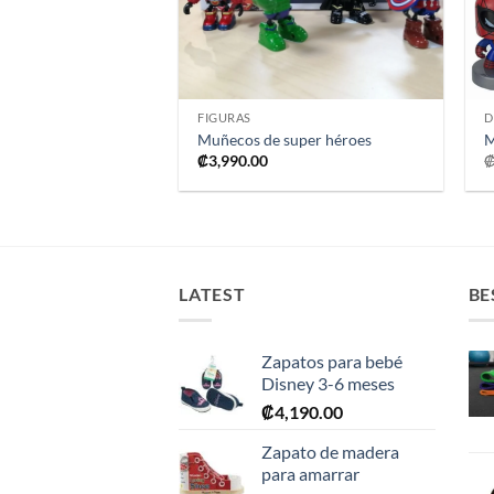
+
FIGURAS
D
Muñecos de super héroes
M
₡
3,990.00
LATEST
BE
Zapatos para bebé
Disney 3-6 meses
₡
4,190.00
Zapato de madera
para amarrar