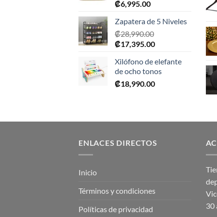
₡
6,995.00
Zapatera de 5 Niveles
₡
28,990.00
El
El
₡
17,395.00
precio
precio
Xilófono de elefante
original
actual
de ocho tonos
era:
es:
₡
18,990.00
₡28,990.00.
₡17,395.00.
ENLACES DIRECTOS
AC
Tie
Inicio
dep
Términos y condiciones
Vic
30 
Políticas de privacidad