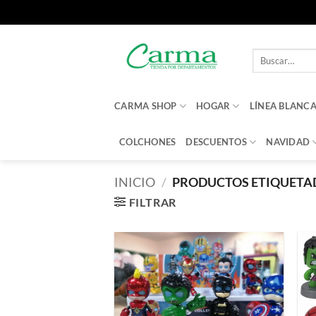
Saltar
al
Buscar
contenido
por:
CARMA SHOP
HOGAR
LÍNEA BLANC
COLCHONES
DESCUENTOS
NAVIDAD
INICIO
/
PRODUCTOS ETIQUETAD
FILTRAR
Añadir
a la
lista de
deseos