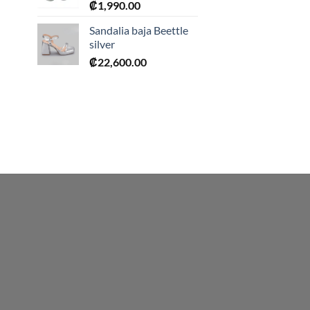
₡
1,990.00
0.
Sandalia baja Beettle
silver
₡
22,600.00