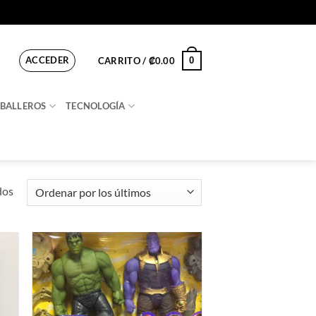
ACCEDER
0
CARRITO /
₡
0.00
BALLEROS
TECNOLOGÍA
Ordenado
dos
por
los
últimos
ir
Añadir
a
a la
 de
lista de
os
deseos