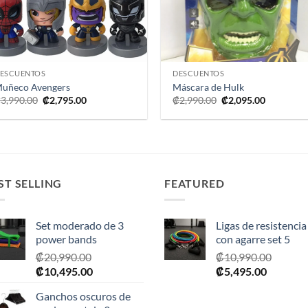
+
+
ESCUENTOS
DESCUENTOS
uñeco Avengers
Máscara de Hulk
El
El
El
El
₡
3,990.00
₡
2,795.00
₡
2,990.00
₡
2,095.00
precio
precio
precio
precio
original
actual
original
actual
era:
es:
era:
es:
₡3,990.00.
₡2,795.00.
₡2,990.00.
₡2,095.00
ST SELLING
FEATURED
Set moderado de 3
Ligas de resistencia
power bands
con agarre set 5
₡
20,990.00
₡
10,990.00
El
El
El
El
₡
10,495.00
₡
5,495.00
precio
precio
precio
precio
Ganchos oscuros de
original
actual
original
actual