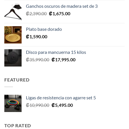
original
actual
Ganchos oscuros de madera set de 3
era:
es:
El
El
₡
2,390.00
₡
1,675.00
₡20,990.00.
₡10,495.00.
precio
precio
original
actual
Plato base dorado
era:
es:
₡
1,590.00
₡2,390.00.
₡1,675.00.
Disco para mancuerna 15 kilos
El
El
₡
35,990.00
₡
17,995.00
precio
precio
original
actual
era:
es:
FEATURED
₡35,990.00.
₡17,995.00.
Ligas de resistencia con agarre set 5
El
El
₡
10,990.00
₡
5,495.00
precio
precio
original
actual
era:
es:
TOP RATED
₡10,990.00.
₡5,495.00.