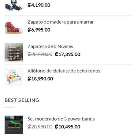
₡
4,190.00
Zapato de madera para amarrar
₡
6,995.00
Zapatera de 5 Niveles
El
El
₡
28,990.00
₡
17,395.00
precio
precio
original
actual
Xilófono de elefante de ocho tonos
era:
es:
₡
18,990.00
₡28,990.00.
₡17,395.00.
BEST SELLING
Set moderado de 3 power bands
El
El
₡
20,990.00
₡
10,495.00
precio
precio