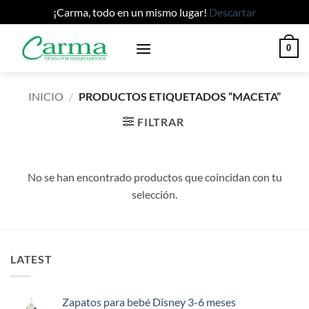
¡Carma, todo en un mismo lugar!
Descartar
Saltar
0
al
contenido
INICIO
/
PRODUCTOS ETIQUETADOS “MACETA”
FILTRAR
No se han encontrado productos que coincidan con tu
selección.
LATEST
Zapatos para bebé Disney 3-6 meses