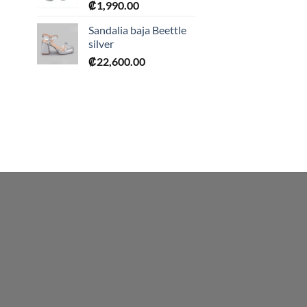
₡
1,990.00
0.
Sandalia baja Beettle
silver
₡
22,600.00