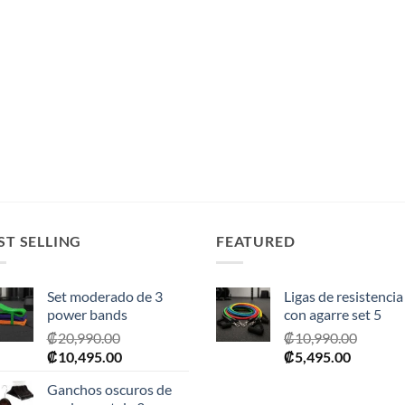
ST SELLING
FEATURED
Set moderado de 3
Ligas de resistencia
power bands
con agarre set 5
₡
20,990.00
₡
10,990.00
El
El
El
El
₡
10,495.00
₡
5,495.00
precio
precio
precio
precio
Ganchos oscuros de
original
actual
original
actual