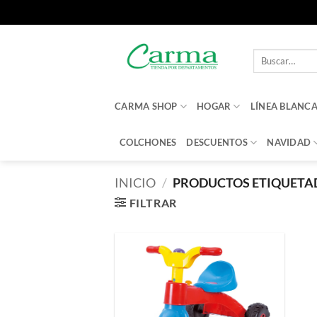
Saltar
al
Buscar
contenido
por:
CARMA SHOP
HOGAR
LÍNEA BLANC
COLCHONES
DESCUENTOS
NAVIDAD
INICIO
/
PRODUCTOS ETIQUETA
FILTRAR
Añadir
a la
lista de
deseos