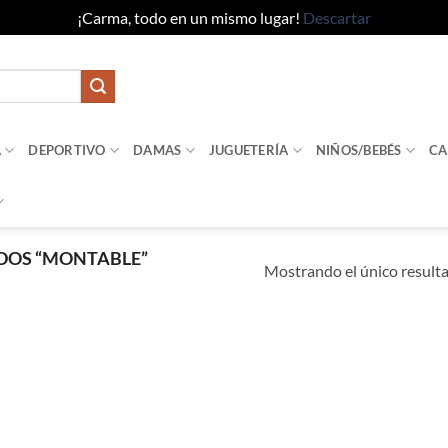
¡Carma, todo en un mismo lugar!
Descartar
A
DEPORTIVO
DAMAS
JUGUETERÍA
NIÑOS/BEBÉS
CA
DOS “MONTABLE”
Mostrando el único result