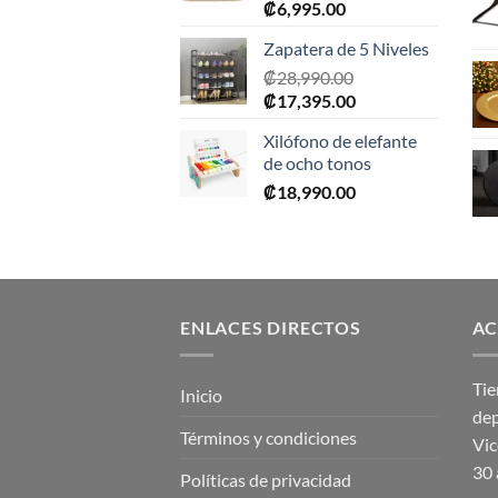
₡
6,995.00
Zapatera de 5 Niveles
₡
28,990.00
El
El
₡
17,395.00
precio
precio
Xilófono de elefante
original
actual
de ocho tonos
era:
es:
₡
18,990.00
₡28,990.00.
₡17,395.00.
ENLACES DIRECTOS
AC
Tie
Inicio
dep
Términos y condiciones
Vic
30 
Políticas de privacidad