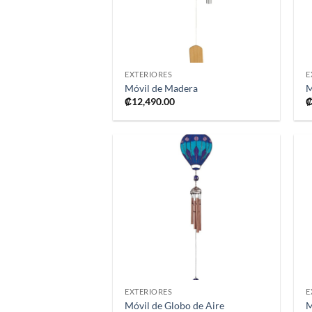
+
EXTERIORES
E
Móvil de Madera
M
₡
12,490.00
Añadir
a la
lista de
deseos
+
EXTERIORES
E
Móvil de Globo de Aire
M