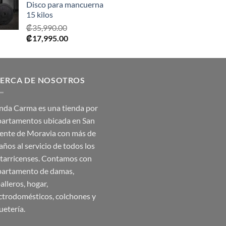
Disco para mancuerna
15 kilos
₡
35,990.00
El
El
₡
17,995.00
precio
precio
original
actual
era:
es:
ERCA DE NOSOTROS
₡35,990.00.
₡17,995.00.
nda Carma es una tienda por
artamentos ubicada en San
ente de Moravia con más de
años al servicio de todos los
tarricenses. Contamos con
artamento de damas,
alleros, hogar,
ctrodomésticos, colchones y
uetería.