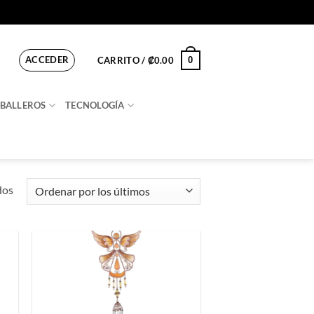
ACCEDER
0
CARRITO /
₡
0.00
BALLEROS
TECNOLOGÍA
Ordenado
dos
por
los
últimos
ir
Añadir
a
a la
 de
lista de
os
deseos