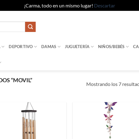
¡Carma, todo en un mismo lugar!
Descartar
A
DEPORTIVO
DAMAS
JUGUETERÍA
NIÑOS/BEBÉS
CA
OS “MOVIL”
Mostrando los 7 resulta
Añadir
Añad
a la
a l
lista de
lista
deseos
dese