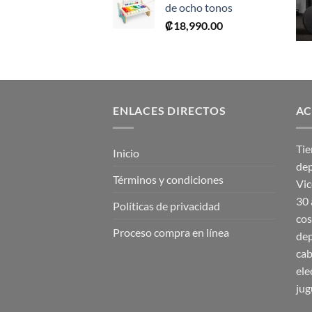
de ocho tonos
era:
es:
₡
18,990.00
₡28,990.00.
₡17,395.00.
ENLACES DIRECTOS
AC
Tie
Inicio
dep
Términos y condiciones
Vic
30 
Políticas de privacidad
cos
Proceso compra en línea
dep
cab
ele
jug