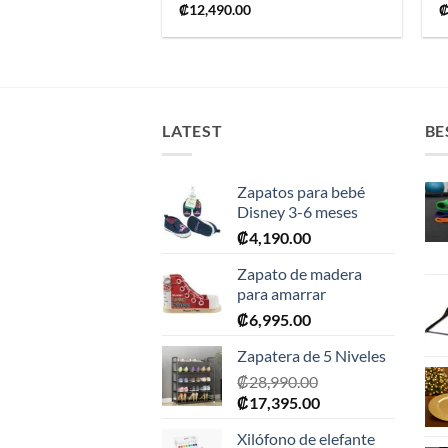
₡
12,490.00
LATEST
BE
Zapatos para bebé
Disney 3-6 meses
₡
4,190.00
Zapato de madera
para amarrar
₡
6,995.00
Zapatera de 5 Niveles
₡
28,990.00
El
El
₡
17,395.00
precio
precio
Xilófono de elefante
original
actual