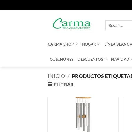
Saltar
al
Buscar
contenido
por:
CARMA SHOP
HOGAR
LÍNEA BLANC
COLCHONES
DESCUENTOS
NAVIDAD
INICIO
/
PRODUCTOS ETIQUETAD
FILTRAR
Añadir
a la
lista de
deseos