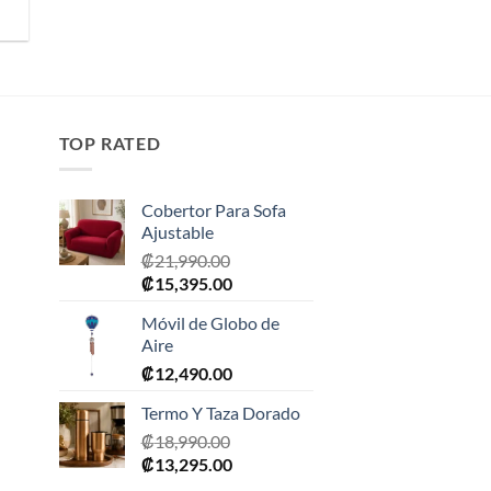
TOP RATED
Cobertor Para Sofa
Ajustable
₡
21,990.00
El
El
₡
15,395.00
precio
precio
Móvil de Globo de
original
actual
Aire
era:
es:
₡
12,490.00
0.
₡21,990.00.
₡15,395.00.
Termo Y Taza Dorado
₡
18,990.00
El
El
₡
13,295.00
precio
precio