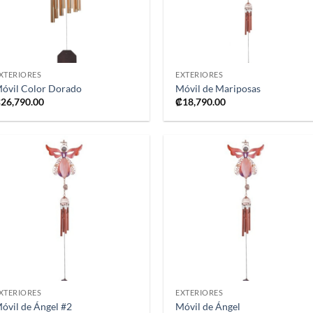
+
+
XTERIORES
EXTERIORES
óvil Color Dorado
Móvil de Mariposas
₡
26,790.00
₡
18,790.00
Añadir
Añad
a la
a l
lista de
lista
deseos
dese
+
+
XTERIORES
EXTERIORES
óvil de Ángel #2
Móvil de Ángel