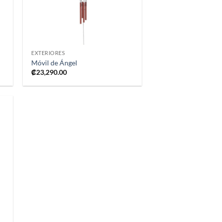
+
EXTERIORES
Móvil de Ángel
₡
23,290.00
ir
a
 de
os