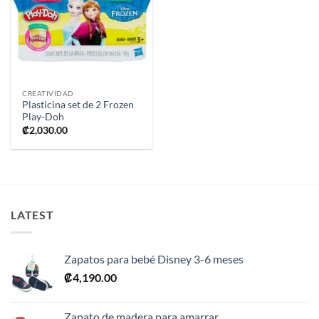
a la
lista de
deseos
CREATIVIDAD
Plasticina set de 2 Frozen
Play-Doh
₡
2,030.00
LATEST
Zapatos para bebé Disney 3-6 meses
₡
4,190.00
Zapato de madera para amarrar