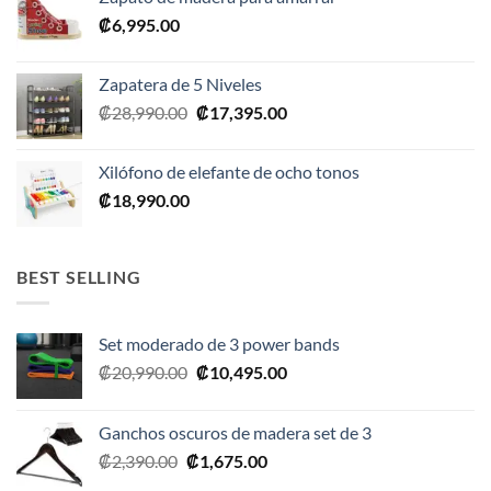
₡
6,995.00
Zapatera de 5 Niveles
El
El
₡
28,990.00
₡
17,395.00
precio
precio
original
actual
Xilófono de elefante de ocho tonos
era:
es:
₡
18,990.00
₡28,990.00.
₡17,395.00.
BEST SELLING
Set moderado de 3 power bands
El
El
₡
20,990.00
₡
10,495.00
precio
precio
original
actual
Ganchos oscuros de madera set de 3
era:
es:
El
El
₡
2,390.00
₡
1,675.00
₡20,990.00.
₡10,495.00.
precio
precio