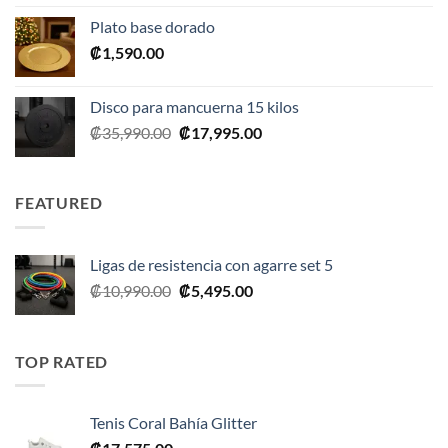
original
actual
Plato base dorado
era:
es:
₡
1,590.00
₡2,390.00.
₡1,675.00.
Disco para mancuerna 15 kilos
El
El
₡
35,990.00
₡
17,995.00
precio
precio
original
actual
era:
es:
FEATURED
₡35,990.00.
₡17,995.00.
Ligas de resistencia con agarre set 5
El
El
₡
10,990.00
₡
5,495.00
precio
precio
original
actual
era:
es:
TOP RATED
₡10,990.00.
₡5,495.00.
Tenis Coral Bahía Glitter