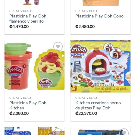
CREATIVIDAD
CREATIVIDAD
Plasticina Play-Doh
Plasticina Play-Doh Cono
flamenco y perrito
₡
4,470.00
₡
2,480.00
Añadir
Añadir
a la
a la
lista de
lista de
deseos
deseos
CREATIVIDAD
CREATIVIDAD
Plasticina Play-Doh
Kitchen creations horno
Kitchen
de pizzas Play-Doh
₡
2,080.00
₡
22,370.00