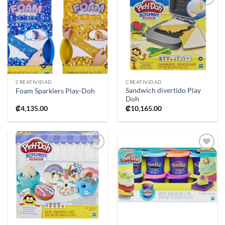
Añadir
Añadir
a la
a la
lista de
lista de
deseos
deseos
CREATIVIDAD
CREATIVIDAD
Sandwich divertido Play
Foam Sparklers Play-Doh
Doh
₡
4,135.00
₡
10,165.00
Añadir
Añadir
a la
a la
lista de
lista de
deseos
deseos