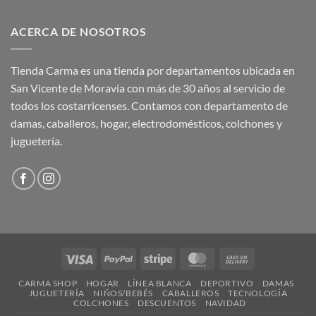
ACERCA DE NOSOTROS
Tienda Carma es una tienda por departamentos ubicada en
San Vicente de Moravia con más de 30 años al servicio de
todos los costarricenses. Contamos con departamento de
damas, caballeros, hogar, electrodomésticos, colchones y
juguetería.
Visa
PayPal
Stripe
MasterCard
Cash
On
CARMA SHOP
HOGAR
LÍNEA BLANCA
DEPORTIVO
DAMAS
Delivery
JUGUETERÍA
NIÑOS/BEBÉS
CABALLEROS
TECNOLOGÍA
COLCHONES
DESCUENTOS
NAVIDAD