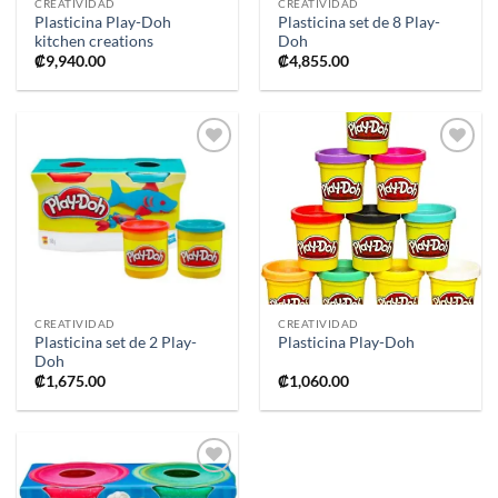
CREATIVIDAD
CREATIVIDAD
Plasticina Play-Doh
Plasticina set de 8 Play-
kitchen creations
Doh
₡
9,940.00
₡
4,855.00
Añadir
Añadir
a la
a la
lista de
lista de
deseos
deseos
CREATIVIDAD
CREATIVIDAD
Plasticina set de 2 Play-
Plasticina Play-Doh
Doh
₡
1,675.00
₡
1,060.00
Añadir