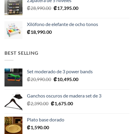
Zapatera de 5 Niveles
El
El
₡
28,990.00
₡
17,395.00
precio
precio
original
actual
Xilófono de elefante de ocho tonos
era:
es:
₡
18,990.00
₡28,990.00.
₡17,395.00.
BEST SELLING
Set moderado de 3 power bands
El
El
₡
20,990.00
₡
10,495.00
precio
precio
original
actual
Ganchos oscuros de madera set de 3
era:
es:
El
El
₡
2,390.00
₡
1,675.00
₡20,990.00.
₡10,495.00.
precio
precio
original
actual
Plato base dorado
era:
es:
₡
1,590.00
₡2,390.00.
₡1,675.00.