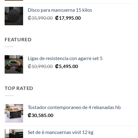
Disco para mancuerna 15 kilos
El
El
₡
35,990.00
₡
17,995.00
precio
precio
original
actual
era:
es:
FEATURED
₡35,990.00.
₡17,995.00.
Ligas de resistencia con agarre set 5
El
El
₡
10,990.00
₡
5,495.00
precio
precio
original
actual
era:
es:
TOP RATED
₡10,990.00.
₡5,495.00.
Tostador contemporaneo de 4 rebanadas hb
₡
30,585.00
Set de 6 mancuernas vinil 12 kg