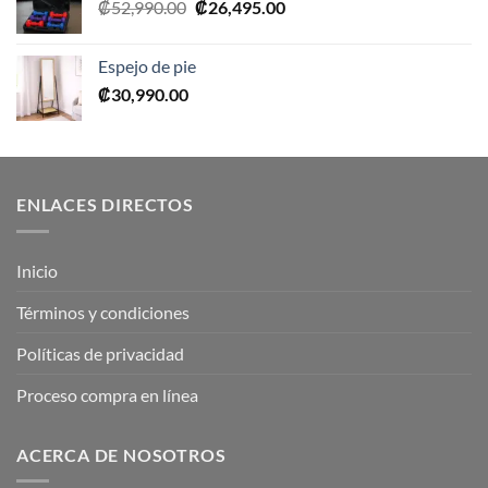
El
El
₡
52,990.00
₡
26,495.00
precio
precio
original
actual
Espejo de pie
era:
es:
₡
30,990.00
₡52,990.00.
₡26,495.00.
ENLACES DIRECTOS
Inicio
Términos y condiciones
Políticas de privacidad
Proceso compra en línea
ACERCA DE NOSOTROS