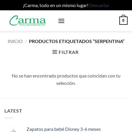
¡Carma, todo en un mismo lugar!
Descartar
Saltar
0
al
contenido
INICIO
/
PRODUCTOS ETIQUETADOS “SERPENTINA”
FILTRAR
No se han encontrado productos que coincidan con tu
selección.
LATEST
Zapatos para bebé Disney 3-6 meses