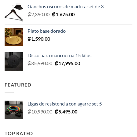
original
actual
Ganchos oscuros de madera set de 3
era:
es:
El
El
₡
2,390.00
₡
1,675.00
₡20,990.00.
₡10,495.00.
precio
precio
original
actual
Plato base dorado
era:
es:
₡
1,590.00
₡2,390.00.
₡1,675.00.
Disco para mancuerna 15 kilos
El
El
₡
35,990.00
₡
17,995.00
precio
precio
original
actual
era:
es:
FEATURED
₡35,990.00.
₡17,995.00.
Ligas de resistencia con agarre set 5
El
El
₡
10,990.00
₡
5,495.00
precio
precio
original
actual
era:
es:
TOP RATED
₡10,990.00.
₡5,495.00.