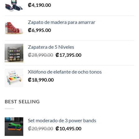
₡
4,190.00
Zapato de madera para amarrar
₡
6,995.00
Zapatera de 5 Niveles
El
El
₡
28,990.00
₡
17,395.00
precio
precio
original
actual
Xilófono de elefante de ocho tonos
era:
es:
₡
18,990.00
₡28,990.00.
₡17,395.00.
BEST SELLING
Set moderado de 3 power bands
El
El
₡
20,990.00
₡
10,495.00
precio
precio