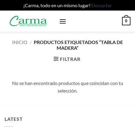
¡Carma, todo en un mismo lugar!
Descartar
Saltar
0
al
contenido
INICIO
/
PRODUCTOS ETIQUETADOS “TABLA DE
MADERA”
FILTRAR
No se han encontrado productos que coincidan con tu
selección.
LATEST