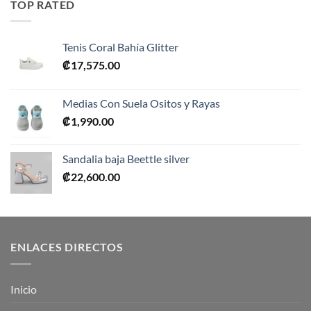
TOP RATED
₡10,990.00.
₡5,495.00.
Tenis Coral Bahía Glitter
₡
17,575.00
Medias Con Suela Ositos y Rayas
₡
1,990.00
Sandalia baja Beettle silver
₡
22,600.00
ENLACES DIRECTOS
Inicio