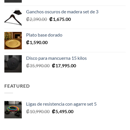
precio
precio
original
actual
Ganchos oscuros de madera set de 3
era:
es:
El
El
₡
2,390.00
₡
1,675.00
₡20,990.00.
₡10,495.00.
precio
precio
original
actual
Plato base dorado
era:
es:
₡
1,590.00
₡2,390.00.
₡1,675.00.
Disco para mancuerna 15 kilos
El
El
₡
35,990.00
₡
17,995.00
precio
precio
original
actual
era:
es:
FEATURED
₡35,990.00.
₡17,995.00.
Ligas de resistencia con agarre set 5
El
El
₡
10,990.00
₡
5,495.00
precio
precio
original
actual
era:
es: