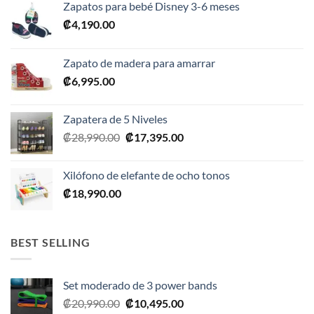
Zapatos para bebé Disney 3-6 meses
₡
4,190.00
Zapato de madera para amarrar
₡
6,995.00
Zapatera de 5 Niveles
El
El
₡
28,990.00
₡
17,395.00
precio
precio
original
actual
Xilófono de elefante de ocho tonos
era:
es:
₡
18,990.00
₡28,990.00.
₡17,395.00.
BEST SELLING
Set moderado de 3 power bands
El
El
₡
20,990.00
₡
10,495.00