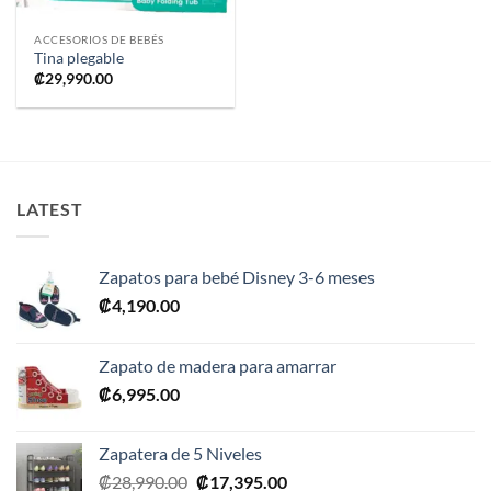
ACCESORIOS DE BEBÉS
Tina plegable
₡
29,990.00
LATEST
Zapatos para bebé Disney 3-6 meses
₡
4,190.00
Zapato de madera para amarrar
₡
6,995.00
Zapatera de 5 Niveles
El
El
₡
28,990.00
₡
17,395.00