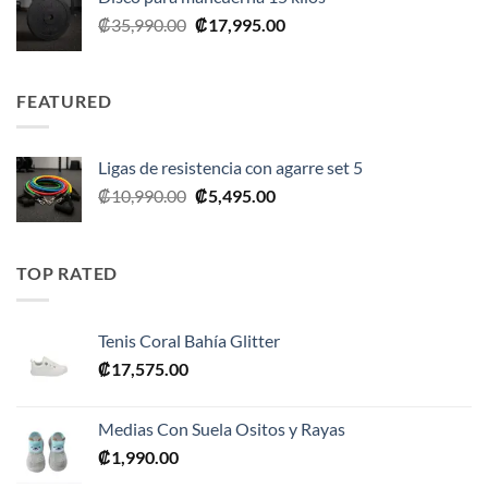
El
El
₡
35,990.00
₡
17,995.00
precio
precio
original
actual
era:
es:
FEATURED
₡35,990.00.
₡17,995.00.
Ligas de resistencia con agarre set 5
El
El
₡
10,990.00
₡
5,495.00
precio
precio
original
actual
era:
es:
TOP RATED
₡10,990.00.
₡5,495.00.
Tenis Coral Bahía Glitter
₡
17,575.00
Medias Con Suela Ositos y Rayas
₡
1,990.00