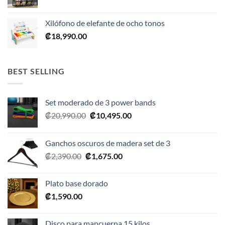
precio
precio
original
actual
Xilófono de elefante de ocho tonos
era:
es:
₡
18,990.00
₡28,990.00.
₡17,395.00.
BEST SELLING
Set moderado de 3 power bands
El
El
₡
20,990.00
₡
10,495.00
precio
precio
original
actual
Ganchos oscuros de madera set de 3
era:
es:
El
El
₡
2,390.00
₡
1,675.00
₡20,990.00.
₡10,495.00.
precio
precio
original
actual
Plato base dorado
era:
es:
₡
1,590.00
₡2,390.00.
₡1,675.00.
Disco para mancuerna 15 kilos