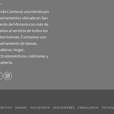
nda Carma es una tienda por
artamentos ubicada en San
ente de Moravia con más de
años al servicio de todos los
tarricenses. Contamos con
artamento de damas,
alleros, hogar,
ctrodomésticos, colchones y
uetería.
ORTIVO
DAMAS
JUGUETERÍA
NIÑOS/BEBÉS
CABALLEROS
TECNO