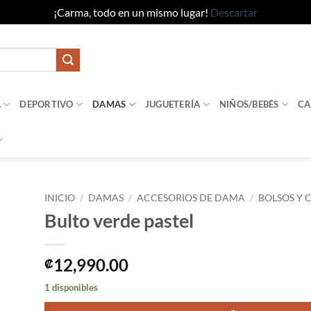
¡Carma, todo en un mismo lugar!
Descartar
A
DEPORTIVO
DAMAS
JUGUETERÍA
NIÑOS/BEBÉS
CA
INICIO
/
DAMAS
/
ACCESORIOS DE DAMA
/
BOLSOS Y 
Bulto verde pastel
dir
la
sta
12,990.00
₡
e
eos
1 disponibles