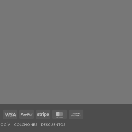
Visa
PayPal
Stripe
MasterCard
Cash
On
LOGÍA
COLCHONES
DESCUENTOS
Delivery