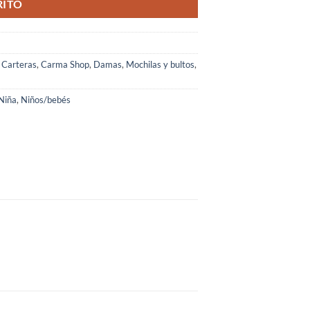
RITO
 Carteras
,
Carma Shop
,
Damas
,
Mochilas y bultos
,
Niña
,
Niños/bebés