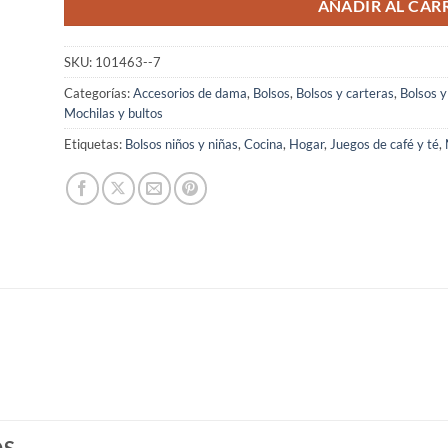
AÑADIR AL CAR
SKU:
101463--7
Categorías:
Accesorios de dama
,
Bolsos
,
Bolsos y carteras
,
Bolsos y
Mochilas y bultos
Etiquetas:
Bolsos niños y niñas
,
Cocina
,
Hogar
,
Juegos de café y té
,