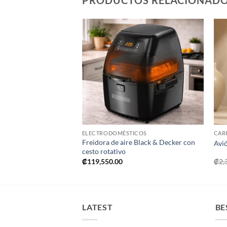
PRODUCTOS RELACIONAD
Añadir
Añadir
a la
a la
lista de
lista de
deseos
deseos
+
ELECTRODOMÉSTICOS
CAR
te redonda LED para
Freidora de aire Black & Decker con
Avió
cesto rotativo
El
195.00
₡
119,550.00
₡
2,
io
precio
inal
actual
es:
95.00.
₡4,195.00.
LATEST
BE