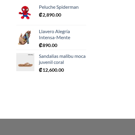
Peluche Spiderman
₡
2,890.00
Llavero Alegría
Intensa-Mente
₡
890.00
0.
Sandalias malibu moca
juvenil coral
₡
12,600.00