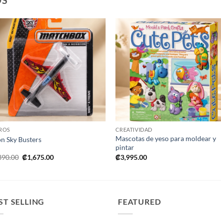
OS
Añadir
Añad
a la
a l
lista de
lista
deseos
dese
+
+
ROS
CREATIVIDAD
Mascotas de yeso para moldear y
n Sky Busters
pintar
El
El
390.00
₡
1,675.00
₡
3,995.00
precio
precio
original
actual
era:
es:
₡2,390.00.
₡1,675.00.
ST SELLING
FEATURED