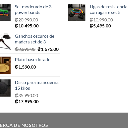
Set moderado de 3
Ligas de resistencia
power bands
con agarre set 5
₡
20,990.00
₡
10,990.00
El
El
El
El
₡
10,495.00
₡
5,495.00
precio
precio
precio
precio
Ganchos oscuros de
original
actual
original
actual
madera set de 3
era:
es:
era:
es:
El
El
₡
2,390.00
₡
1,675.00
₡20,990.00.
₡10,495.00.
₡10,990.00.
₡5,495.0
precio
precio
Plato base dorado
original
actual
₡
1,590.00
era:
es:
₡2,390.00.
₡1,675.00.
Disco para mancuerna
15 kilos
₡
35,990.00
El
El
₡
17,995.00
precio
precio
original
actual
era:
es:
ERCA DE NOSOTROS
₡35,990.00.
₡17,995.00.