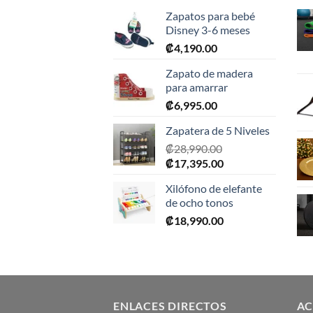
Zapatos para bebé
Disney 3-6 meses
₡
4,190.00
Zapato de madera
para amarrar
₡
6,995.00
Zapatera de 5 Niveles
₡
28,990.00
El
El
₡
17,395.00
precio
precio
Xilófono de elefante
original
actual
de ocho tonos
era:
es:
₡
18,990.00
₡28,990.00.
₡17,395.00.
ENLACES DIRECTOS
AC