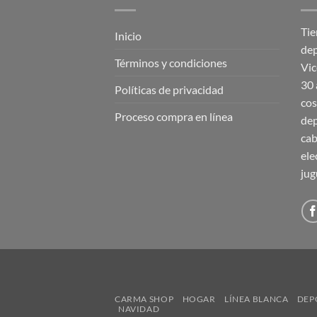
Tie
Inicio
dep
Términos y condiciones
Vic
30 
Políticas de privacidad
cos
Proceso compra en línea
dep
cab
ele
jug
CARMA SHOP
HOGAR
LÍNEA BLANCA
DEP
NAVIDAD