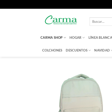
Saltar
al
Buscar
contenido
por:
CARMA SHOP
HOGAR
LÍNEA BLANC
COLCHONES
DESCUENTOS
NAVIDAD
Aña
a 
li
d
des