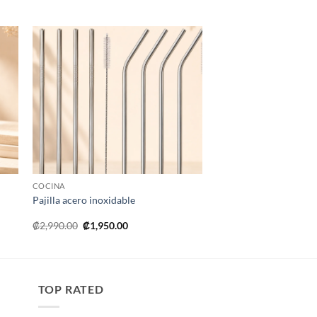
ir
Añadir
a
a la
 de
lista de
os
deseos
+
COCINA
Pajilla acero inoxidable
El
El
₡
2,990.00
₡
1,950.00
precio
precio
original
actual
era:
es:
₡2,990.00.
₡1,950.00.
TOP RATED