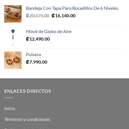
Bandeja Con Tapa Para Bocadillos De 6 Niveles
El
El
₡
20,175.00
₡
16,140.00
precio
precio
original
actual
Móvil de Globo de Aire
era:
es:
₡
12,490.00
₡20,175.00.
₡16,140.00.
Pulsera
₡
7,990.00
ENLACES DIRECTOS
Inicio
Términos y condiciones