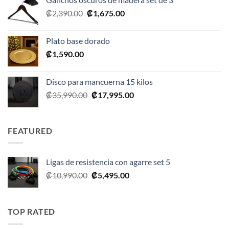
era:
es:
El
El
₡
2,390.00
₡
1,675.00
₡20,990.00.
₡10,495.00.
precio
precio
original
actual
Plato base dorado
era:
es:
₡
1,590.00
₡2,390.00.
₡1,675.00.
Disco para mancuerna 15 kilos
El
El
₡
35,990.00
₡
17,995.00
precio
precio
original
actual
era:
es:
FEATURED
₡35,990.00.
₡17,995.00.
Ligas de resistencia con agarre set 5
El
El
₡
10,990.00
₡
5,495.00
precio
precio
original
actual
era:
es:
TOP RATED
₡10,990.00.
₡5,495.00.