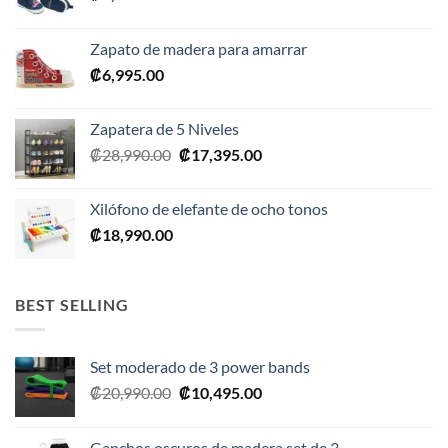
Zapato de madera para amarrar
₡
6,995.00
Zapatera de 5 Niveles
El
El
₡
28,990.00
₡
17,395.00
precio
precio
original
actual
Xilófono de elefante de ocho tonos
era:
es:
₡
18,990.00
₡28,990.00.
₡17,395.00.
BEST SELLING
Set moderado de 3 power bands
El
El
₡
20,990.00
₡
10,495.00
precio
precio
original
actual
Ganchos oscuros de madera set de 3