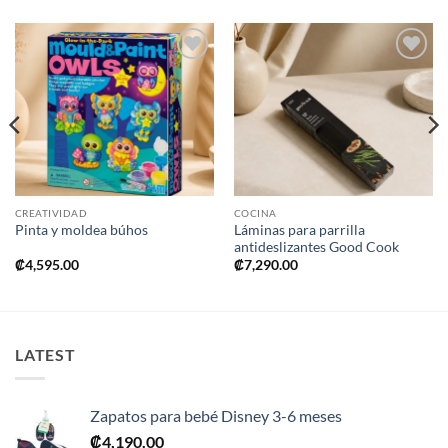
Añadir
Añadir
a la
a la
lista de
lista de
deseos
deseos
CREATIVIDAD
COCINA
Láminas para parrilla
Pinta y moldea búhos
antideslizantes Good Cook
₡
4,595.00
₡
7,290.00
LATEST
Zapatos para bebé Disney 3-6 meses
₡
4,190.00