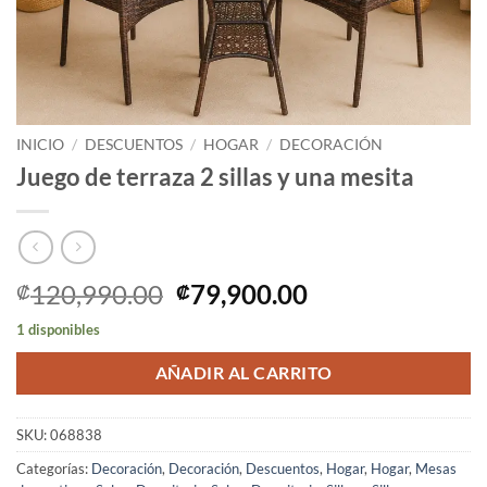
INICIO
/
DESCUENTOS
/
HOGAR
/
DECORACIÓN
Juego de terraza 2 sillas y una mesita
El
El
120,990.00
79,900.00
₡
₡
precio
precio
1 disponibles
original
actual
era:
es:
AÑADIR AL CARRITO
₡120,990.00.
₡79,900.00.
SKU:
068838
Categorías:
Decoración
,
Decoración
,
Descuentos
,
Hogar
,
Hogar
,
Mesas