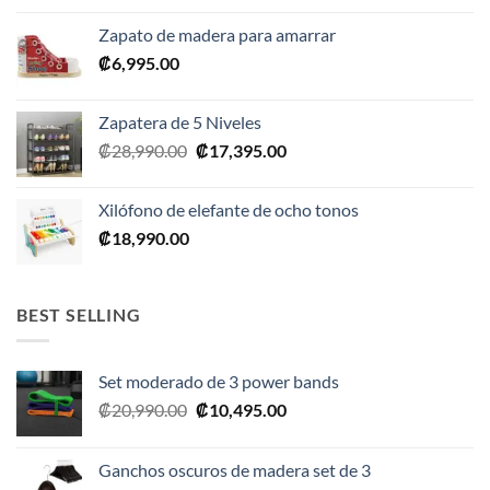
Zapato de madera para amarrar
₡
6,995.00
Zapatera de 5 Niveles
El
El
₡
28,990.00
₡
17,395.00
precio
precio
original
actual
Xilófono de elefante de ocho tonos
era:
es:
₡
18,990.00
₡28,990.00.
₡17,395.00.
BEST SELLING
Set moderado de 3 power bands
El
El
₡
20,990.00
₡
10,495.00
precio
precio
original
actual
Ganchos oscuros de madera set de 3
era:
es: