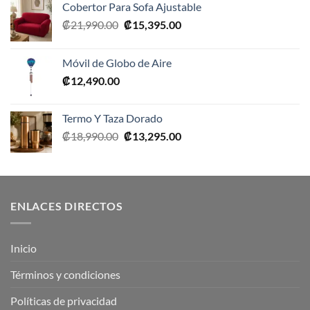
Cobertor Para Sofa Ajustable
El
El
₡
21,990.00
₡
15,395.00
precio
precio
original
actual
Móvil de Globo de Aire
era:
es:
₡
12,490.00
₡21,990.00.
₡15,395.00.
Termo Y Taza Dorado
El
El
₡
18,990.00
₡
13,295.00
precio
precio
original
actual
era:
es:
₡18,990.00.
₡13,295.00.
ENLACES DIRECTOS
Inicio
Términos y condiciones
Políticas de privacidad