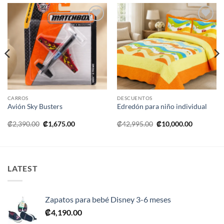
Añadir
Añadir
a la
a la
lista de
lista de
deseos
deseos
CARROS
DESCUENTOS
Avión Sky Busters
Edredón para niño individual
El
El
El
El
₡
2,390.00
₡
1,675.00
₡
42,995.00
₡
10,000.00
precio
precio
precio
precio
original
actual
original
actual
era:
es:
era:
es:
₡2,390.00.
₡1,675.00.
₡42,995.00.
₡10,000.0
LATEST
Zapatos para bebé Disney 3-6 meses
₡
4,190.00