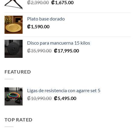
El
El
₡
2,390.00
₡
1,675.00
₡20,990.00.
₡10,495.00.
precio
precio
original
actual
Plato base dorado
era:
es:
₡
1,590.00
₡2,390.00.
₡1,675.00.
Disco para mancuerna 15 kilos
El
El
₡
35,990.00
₡
17,995.00
precio
precio
original
actual
era:
es:
FEATURED
₡35,990.00.
₡17,995.00.
Ligas de resistencia con agarre set 5
El
El
₡
10,990.00
₡
5,495.00
precio
precio
original
actual
era:
es:
TOP RATED
₡10,990.00.
₡5,495.00.