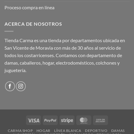
Proceso compra en línea
ACERCA DE NOSOTROS
Tienda Carma es una tienda por departamentos ubicada en
San Vicente de Moravia con más de 30 años al servicio de
todos los costarricenses. Contamos con departamento de
damas, caballeros, hogar, electrodomésticos, colchones y
juguetería.
Visa
PayPal
Stripe
MasterCard
Cash
On
CARMA SHOP
HOGAR
LÍNEA BLANCA
DEPORTIVO
DAMAS
Delivery