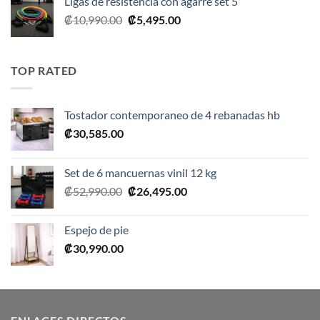
Ligas de resistencia con agarre set 5
El
El
₡
10,990.00
₡
5,495.00
precio
precio
original
actual
era:
es:
TOP RATED
₡10,990.00.
₡5,495.00.
Tostador contemporaneo de 4 rebanadas hb
₡
30,585.00
Set de 6 mancuernas vinil 12 kg
El
El
₡
52,990.00
₡
26,495.00
precio
precio
original
actual
Espejo de pie
era:
es:
₡
30,990.00
₡52,990.00.
₡26,495.00.