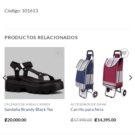
Código: 101613
PRODUCTOS RELACIONADOS
Añadir
Añadir
a la
a la
lista de
lista de
deseos
deseos
CALZADO DE NIÑAS Y NIÑOS
ACCESORIOS DE DAMA
Sandalia Brandy Black Tex
Carrito para feria
El
El
₡
20,000.00
₡
17,990.00
₡
14,395.00
precio
precio
original
actual
era:
es: