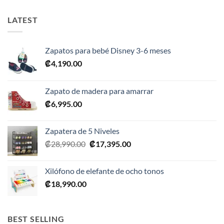
₡17,990.00.
₡14,395.0
LATEST
Zapatos para bebé Disney 3-6 meses
₡
4,190.00
Zapato de madera para amarrar
₡
6,995.00
Zapatera de 5 Niveles
El
El
₡
28,990.00
₡
17,395.00
precio
precio
original
actual
Xilófono de elefante de ocho tonos
era:
es:
₡
18,990.00
₡28,990.00.
₡17,395.00.
BEST SELLING