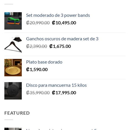
Set moderado de 3 power bands
El
El
₡
20,990.00
₡
10,495.00
precio
precio
original
actual
Ganchos oscuros de madera set de 3
era:
es:
El
El
₡
2,390.00
₡
1,675.00
₡20,990.00.
₡10,495.00.
precio
precio
original
actual
Plato base dorado
era:
es:
₡
1,590.00
₡2,390.00.
₡1,675.00.
Disco para mancuerna 15 kilos
El
El
₡
35,990.00
₡
17,995.00
precio
precio
original
actual
era:
es:
FEATURED
₡35,990.00.
₡17,995.00.