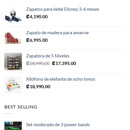
Zapatos para bebé Disney 3-6 meses
₡
4,190.00
Zapato de madera para amarrar
₡
6,995.00
Zapatera de 5 Niveles
El
El
₡
28,990.00
₡
17,395.00
precio
precio
original
actual
Xilófono de elefante de ocho tonos
era:
es:
₡
18,990.00
₡28,990.00.
₡17,395.00.
BEST SELLING
Set moderado de 3 power bands