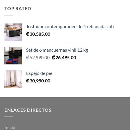
era:
es:
TOP RATED
₡10,990.00.
₡5,495.00.
Tostador contemporaneo de 4 rebanadas hb
₡
30,585.00
Set de 6 mancuernas vinil 12 kg
El
El
₡
52,990.00
₡
26,495.00
precio
precio
original
actual
Espejo de pie
era:
es:
₡
30,990.00
₡52,990.00.
₡26,495.00.
ENLACES DIRECTOS
Inicio