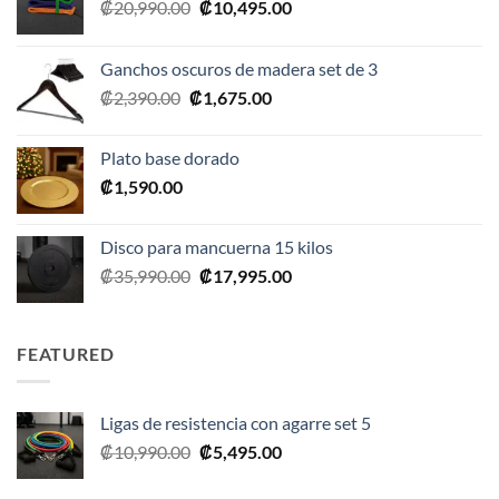
El
El
₡
20,990.00
₡
10,495.00
precio
precio
original
actual
Ganchos oscuros de madera set de 3
era:
es:
El
El
₡
2,390.00
₡
1,675.00
₡20,990.00.
₡10,495.00.
precio
precio
original
actual
Plato base dorado
era:
es:
₡
1,590.00
₡2,390.00.
₡1,675.00.
Disco para mancuerna 15 kilos
El
El
₡
35,990.00
₡
17,995.00
precio
precio
original
actual
era:
es:
FEATURED
₡35,990.00.
₡17,995.00.
Ligas de resistencia con agarre set 5
El
El
₡
10,990.00
₡
5,495.00
precio
precio
original
actual