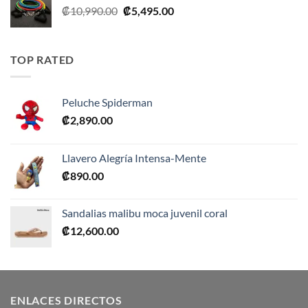
El
El
₡
10,990.00
₡
5,495.00
precio
precio
original
actual
era:
es:
TOP RATED
₡10,990.00.
₡5,495.00.
Peluche Spiderman
₡
2,890.00
Llavero Alegría Intensa-Mente
₡
890.00
Sandalias malibu moca juvenil coral
₡
12,600.00
ENLACES DIRECTOS