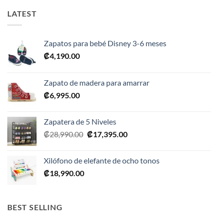
LATEST
Zapatos para bebé Disney 3-6 meses
₡
4,190.00
Zapato de madera para amarrar
₡
6,995.00
Zapatera de 5 Niveles
El
El
₡
28,990.00
₡
17,395.00
precio
precio
original
actual
Xilófono de elefante de ocho tonos
era:
es:
₡
18,990.00
₡28,990.00.
₡17,395.00.
BEST SELLING