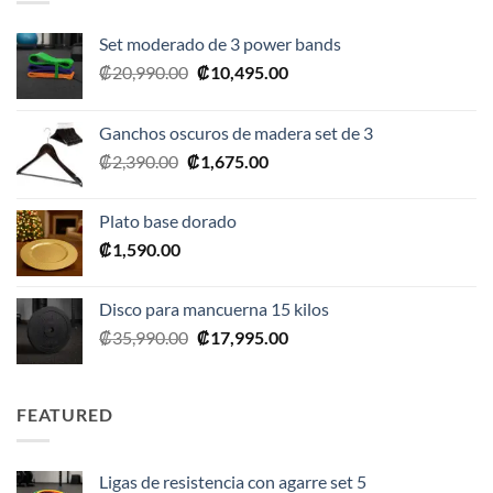
Set moderado de 3 power bands
El
El
₡
20,990.00
₡
10,495.00
precio
precio
original
actual
Ganchos oscuros de madera set de 3
era:
es:
El
El
₡
2,390.00
₡
1,675.00
₡20,990.00.
₡10,495.00.
precio
precio
original
actual
Plato base dorado
era:
es:
₡
1,590.00
₡2,390.00.
₡1,675.00.
Disco para mancuerna 15 kilos
El
El
₡
35,990.00
₡
17,995.00
precio
precio
original
actual
era:
es:
FEATURED
₡35,990.00.
₡17,995.00.
Ligas de resistencia con agarre set 5