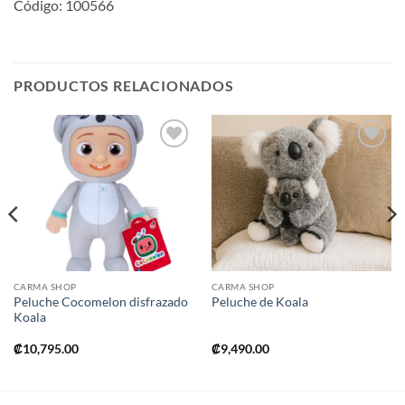
Código: 100566
PRODUCTOS RELACIONADOS
Añadir
Añadir
a la
a la
lista de
lista de
deseos
deseos
CARMA SHOP
CARMA SHOP
Peluche Cocomelon disfrazado
Peluche de Koala
Koala
₡
10,795.00
₡
9,490.00