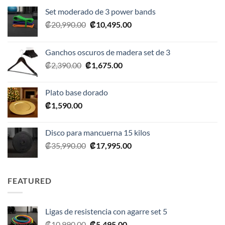
Set moderado de 3 power bands
El
El
₡
20,990.00
₡
10,495.00
precio
precio
original
actual
Ganchos oscuros de madera set de 3
era:
es:
El
El
₡
2,390.00
₡
1,675.00
₡20,990.00.
₡10,495.00.
precio
precio
original
actual
Plato base dorado
era:
es:
₡
1,590.00
₡2,390.00.
₡1,675.00.
Disco para mancuerna 15 kilos
El
El
₡
35,990.00
₡
17,995.00
precio
precio
original
actual
era:
es:
FEATURED
₡35,990.00.
₡17,995.00.
Ligas de resistencia con agarre set 5
El
El
₡
10,990.00
₡
5,495.00