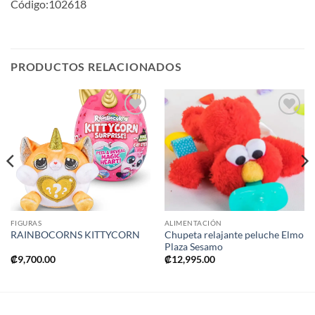
Código:102618
PRODUCTOS RELACIONADOS
Añadir
Añadir
a la
a la
lista de
lista de
deseos
deseos
FIGURAS
ALIMENTACIÓN
Chupeta relajante peluche Elmo
RAINBOCORNS KITTYCORN
Plaza Sesamo
₡
9,700.00
₡
12,995.00