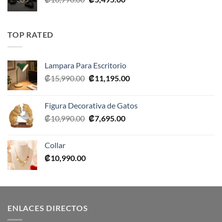
precio
precio
original
actual
era:
es:
TOP RATED
₡10,990.00.
₡5,495.00.
Lampara Para Escritorio
El
El
₡
15,990.00
₡
11,195.00
precio
precio
original
actual
Figura Decorativa de Gatos
era:
es:
El
El
₡
10,990.00
₡
7,695.00
₡15,990.00.
₡11,195.00.
precio
precio
original
actual
Collar
era:
es:
₡
10,990.00
₡10,990.00.
₡7,695.00.
ENLACES DIRECTOS