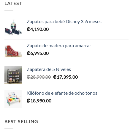
LATEST
Zapatos para bebé Disney 3-6 meses
₡
4,190.00
Zapato de madera para amarrar
₡
6,995.00
Zapatera de 5 Niveles
El
El
₡
28,990.00
₡
17,395.00
precio
precio
original
actual
Xilófono de elefante de ocho tonos
era:
es:
₡
18,990.00
₡28,990.00.
₡17,395.00.
BEST SELLING