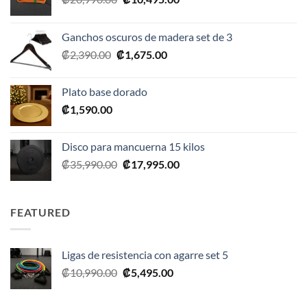
precio
precio
original
actual
Ganchos oscuros de madera set de 3
era:
es:
El
El
₡
2,390.00
₡
1,675.00
₡20,990.00.
₡10,495.00.
precio
precio
original
actual
Plato base dorado
era:
es:
₡
1,590.00
₡2,390.00.
₡1,675.00.
Disco para mancuerna 15 kilos
El
El
₡
35,990.00
₡
17,995.00
precio
precio
original
actual
era:
es:
FEATURED
₡35,990.00.
₡17,995.00.
Ligas de resistencia con agarre set 5
El
El
₡
10,990.00
₡
5,495.00
precio
precio
original
actual