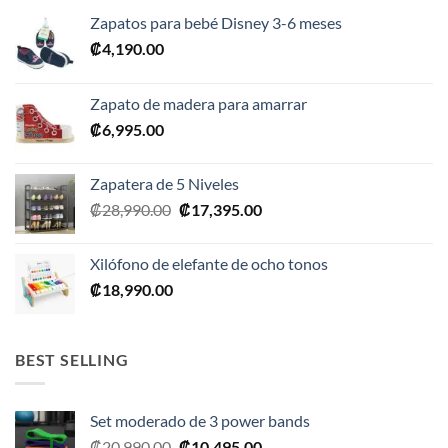
Zapatos para bebé Disney 3-6 meses
₡
4,190.00
Zapato de madera para amarrar
₡
6,995.00
Zapatera de 5 Niveles
El
El
₡
28,990.00
₡
17,395.00
precio
precio
original
actual
Xilófono de elefante de ocho tonos
era:
es:
₡
18,990.00
₡28,990.00.
₡17,395.00.
BEST SELLING
Set moderado de 3 power bands
El
El
₡
20,990.00
₡
10,495.00