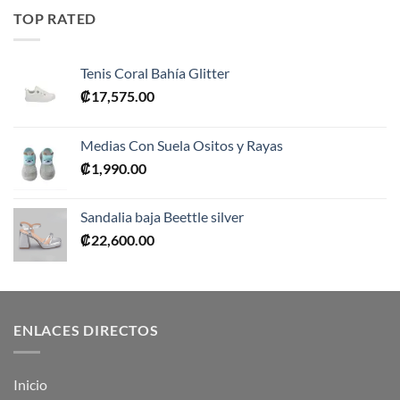
era:
es:
TOP RATED
₡10,990.00.
₡5,495.00.
Tenis Coral Bahía Glitter
₡
17,575.00
Medias Con Suela Ositos y Rayas
₡
1,990.00
Sandalia baja Beettle silver
₡
22,600.00
ENLACES DIRECTOS
Inicio