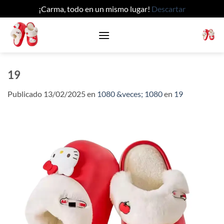
¡Carma, todo en un mismo lugar!
Descartar
Saltar
al
contenido
19
Publicado
13/02/2025
en
1080 &veces; 1080
en
19