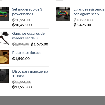
Set moderado de 3
Ligas de resistencia
power bands
con agarre set 5
₡
20,990.00
₡
10,990.00
El
El
El
El
₡
10,495.00
₡
5,495.00
precio
precio
precio
precio
Ganchos oscuros de
original
actual
original
actual
madera set de 3
era:
es:
era:
es:
El
El
₡
2,390.00
₡
1,675.00
₡20,990.00.
₡10,495.00.
₡10,990.00.
₡5,495.0
precio
precio
Plato base dorado
original
actual
₡
1,590.00
era:
es:
₡2,390.00.
₡1,675.00.
Disco para mancuerna
15 kilos
₡
35,990.00
El
El
₡
17,995.00
precio
precio
original
actual
era:
es: