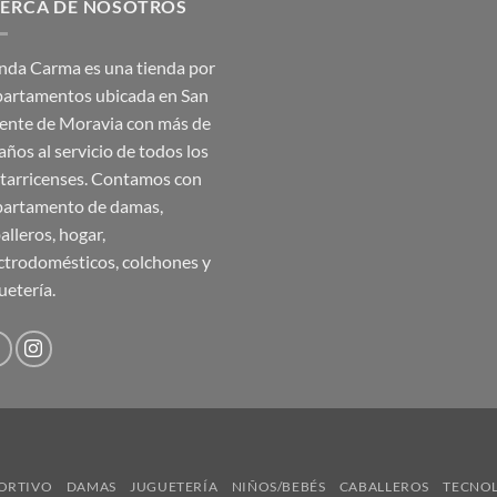
ERCA DE NOSOTROS
₡35,990.00.
₡17,995.00.
nda Carma es una tienda por
artamentos ubicada en San
ente de Moravia con más de
años al servicio de todos los
tarricenses. Contamos con
artamento de damas,
alleros, hogar,
ctrodomésticos, colchones y
uetería.
ORTIVO
DAMAS
JUGUETERÍA
NIÑOS/BEBÉS
CABALLEROS
TECNO