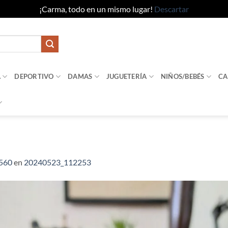
¡Carma, todo en un mismo lugar!
Descartar
A
DEPORTIVO
DAMAS
JUGUETERÍA
NIÑOS/BEBÉS
CA
2560
en
20240523_112253