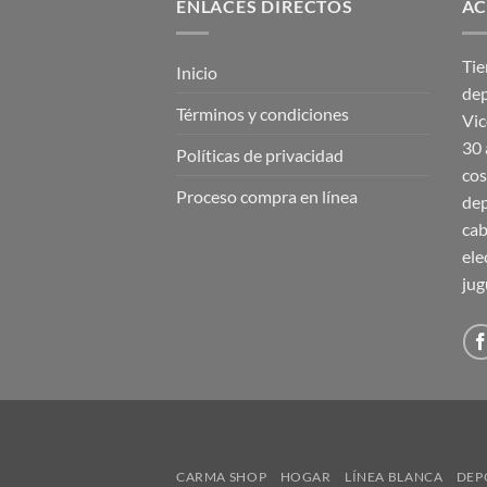
ENLACES DIRECTOS
AC
Tie
Inicio
dep
Términos y condiciones
Vic
30 
Políticas de privacidad
cos
Proceso compra en línea
dep
cab
ele
jug
CARMA SHOP
HOGAR
LÍNEA BLANCA
DEP