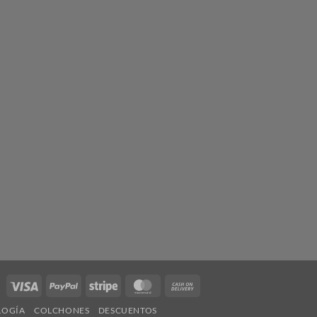
Visa
PayPal
Stripe
MasterCard
Cash
On
LOGÍA
COLCHONES
DESCUENTOS
Delivery