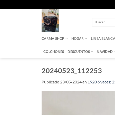
Saltar
al
Buscar
contenido
por:
CARMA SHOP
HOGAR
LÍNEA BLANC
COLCHONES
DESCUENTOS
NAVIDAD
20240523_112253
Publicado
23/05/2024
en
1920 &veces; 