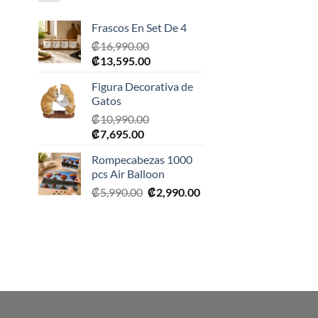
Frascos En Set De 4
₡
16,990.00
El
El
₡
13,595.00
precio
precio
Figura Decorativa de
original
actual
Gatos
era:
es:
₡
10,990.00
₡16,990.00.
₡13,595.00.
El
El
0.
₡
7,695.00
precio
precio
Rompecabezas 1000
original
actual
pcs Air Balloon
era:
es:
El
El
₡
5,990.00
₡
2,990.00
₡10,990.00.
₡7,695.00.
precio
precio
original
actual
era:
es:
₡5,990.00.
₡2,990.00.