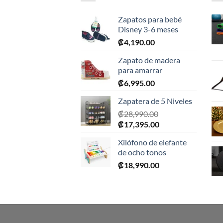
Zapatos para bebé
Disney 3-6 meses
₡
4,190.00
Zapato de madera
para amarrar
₡
6,995.00
Zapatera de 5 Niveles
₡
28,990.00
El
El
₡
17,395.00
precio
precio
Xilófono de elefante
original
actual
de ocho tonos
era:
es:
₡
18,990.00
₡28,990.00.
₡17,395.00.