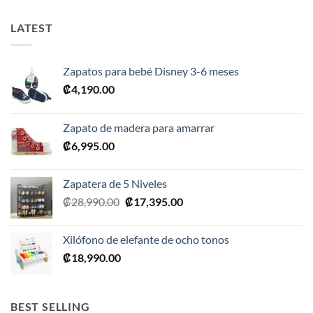
LATEST
Zapatos para bebé Disney 3-6 meses
₡
4,190.00
Zapato de madera para amarrar
₡
6,995.00
Zapatera de 5 Niveles
El
El
₡
28,990.00
₡
17,395.00
precio
precio
original
actual
Xilófono de elefante de ocho tonos
era:
es:
₡
18,990.00
₡28,990.00.
₡17,395.00.
BEST SELLING