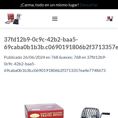
¡Carma, todo en un mismo lugar!
Descartar
Saltar
al
contenido
37fd12b9-0c9c-42b2-baa5-
69caba0b1b3b.c0690191806b2f3713357
Publicado
26/06/2024
en
768 &veces; 768
en
37fd12b9-
0c9c-42b2-baa5-
69caba0b1b3b.c0690191806b2f3713357ea4e7748673