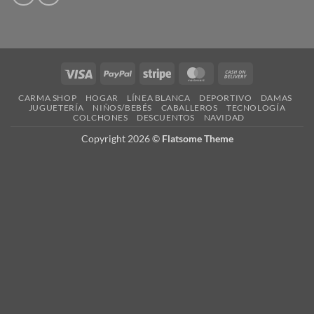
Visa
PayPal
Stripe
MasterCard
Cash
On
CARMA SHOP
HOGAR
LÍNEA BLANCA
DEPORTIVO
DAMAS
Delivery
JUGUETERÍA
NIÑOS/BEBÉS
CABALLEROS
TECNOLOGÍA
COLCHONES
DESCUENTOS
NAVIDAD
Copyright 2026 ©
Flatsome Theme