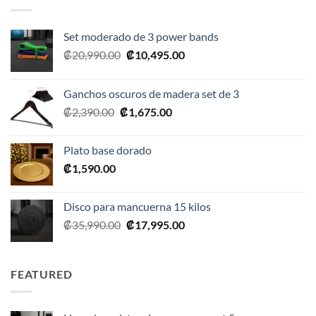
Set moderado de 3 power bands
El
El
₡
20,990.00
₡
10,495.00
precio
precio
original
actual
Ganchos oscuros de madera set de 3
era:
es:
El
El
₡
2,390.00
₡
1,675.00
₡20,990.00.
₡10,495.00.
precio
precio
original
actual
Plato base dorado
era:
es:
₡
1,590.00
₡2,390.00.
₡1,675.00.
Disco para mancuerna 15 kilos
El
El
₡
35,990.00
₡
17,995.00
precio
precio
original
actual
era:
es:
FEATURED
₡35,990.00.
₡17,995.00.