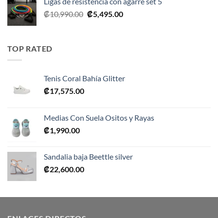
Ligas de resistencia con agarre set 5
El
El
₡
10,990.00
₡
5,495.00
precio
precio
original
actual
era:
es:
TOP RATED
₡10,990.00.
₡5,495.00.
Tenis Coral Bahía Glitter
₡
17,575.00
Medias Con Suela Ositos y Rayas
₡
1,990.00
Sandalia baja Beettle silver
₡
22,600.00