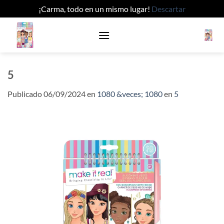
¡Carma, todo en un mismo lugar!
Descartar
Saltar
al
contenido
5
Publicado
06/09/2024
en
1080 &veces; 1080
en
5