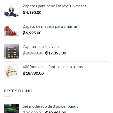
Zapatos para bebé Disney 3-6 meses
₡
4,190.00
Zapato de madera para amarrar
₡
6,995.00
Zapatera de 5 Niveles
El
El
₡
28,990.00
₡
17,395.00
precio
precio
original
actual
Xilófono de elefante de ocho tonos
era:
es:
₡
18,990.00
₡28,990.00.
₡17,395.00.
BEST SELLING
Set moderado de 3 power bands
El
El
₡
20,990.00
₡
10,495.00