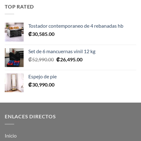
era:
es:
TOP RATED
₡10,990.00.
₡5,495.00.
Tostador contemporaneo de 4 rebanadas hb
₡
30,585.00
Set de 6 mancuernas vinil 12 kg
El
El
₡
52,990.00
₡
26,495.00
precio
precio
original
actual
Espejo de pie
era:
es:
₡
30,990.00
₡52,990.00.
₡26,495.00.
ENLACES DIRECTOS
Inicio