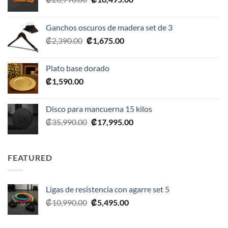
precio
precio
original
actual
Ganchos oscuros de madera set de 3
era:
es:
El
El
₡
2,390.00
₡
1,675.00
₡20,990.00.
₡10,495.00.
precio
precio
original
actual
Plato base dorado
era:
es:
₡
1,590.00
₡2,390.00.
₡1,675.00.
Disco para mancuerna 15 kilos
El
El
₡
35,990.00
₡
17,995.00
precio
precio
original
actual
era:
es:
FEATURED
₡35,990.00.
₡17,995.00.
Ligas de resistencia con agarre set 5
El
El
₡
10,990.00
₡
5,495.00
precio
precio
original
actual