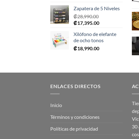
Zapatera de 5 Niveles
₡
28,990.00
El
El
₡
17,395.00
precio
precio
Xilófono de elefante
original
actual
de ocho tonos
era:
es:
₡
18,990.00
₡28,990.00.
₡17,395.00.
ENLACES DIRECTOS
AC
Tie
Inicio
dep
Términos y condiciones
Vic
30 
Políticas de privacidad
cos