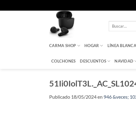
Saltar
al
Buscar
contenido
por:
CARMA SHOP
HOGAR
LÍNEA BLANC
COLCHONES
DESCUENTOS
NAVIDAD
51Ii0IolT3L._AC_SL102
Publicado
18/05/2024
en
946 &veces; 10