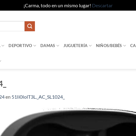
¡Carma, todo en un mismo lugar!
Descartar
A
DEPORTIVO
DAMAS
JUGUETERÍA
NIÑOS/BEBÉS
CA
4_
24
en
51Ii0IolT3L._AC_SL1024_