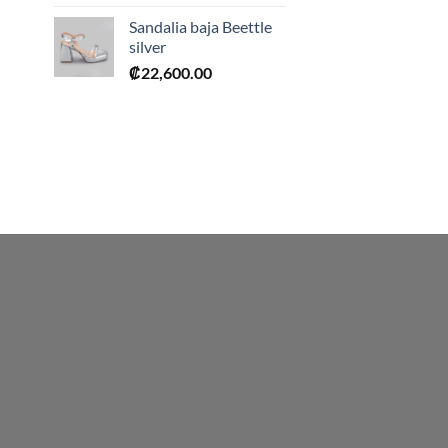
0.
Sandalia baja Beettle
silver
₡
22,600.00