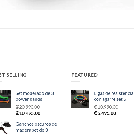
ST SELLING
FEATURED
Set moderado de 3
Ligas de resistencia
power bands
con agarre set 5
₡
20,990.00
₡
10,990.00
El
El
El
El
₡
10,495.00
₡
5,495.00
precio
precio
precio
precio
Ganchos oscuros de
original
actual
original
actual
madera set de 3
era:
es:
era:
es: